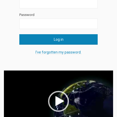
Password
Log in
I've forgotten my password.
Прегледач
видео
записа