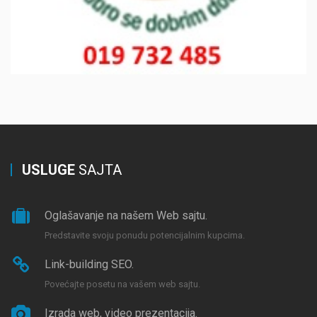
USLUGE
SAJTA
Oglašavanje na našem Web sajtu.
Predstavite svoju ponudu potencijalnim kupcima.
Link-building SEO.
Povećajte posetu na vašem web sajtu.
Izrada web, video prezentacija.