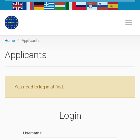
Biznis katalog Evrope
Toggl
Home
Applicants
Applicants
You need to log in at first.
Login
Username