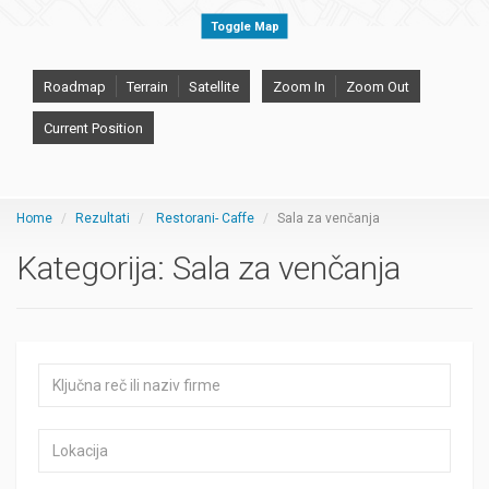
Toggle Map
Roadmap
Terrain
Satellite
Zoom In
Zoom Out
Current Position
Home
Rezultati
Restorani- Caffe
Sala za venčanja
Kategorija:
Sala za venčanja