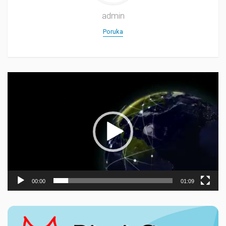
admin
Poruka
Прегледач
видео
записа
00:00
01:09