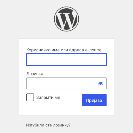
Пријава
Корисничко име или адреса е-поште
Лозинка
Запамти ме
Изгубили сте лозинку?