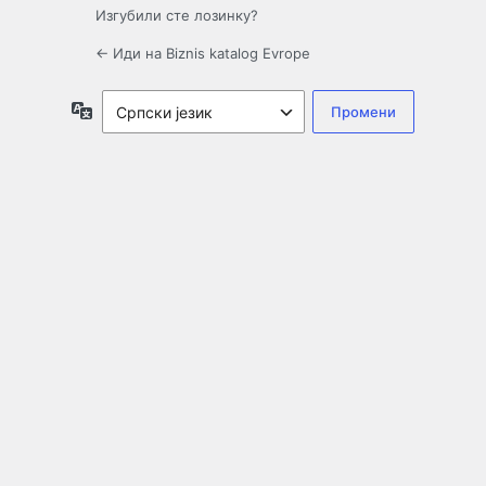
Изгубили сте лозинку?
← Иди на Biznis katalog Evrope
Језик