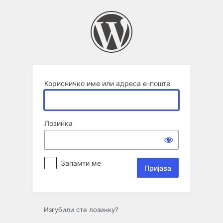
Пријава
Корисничко име или адреса е-поште
Лозинка
Запамти ме
Изгубили сте лозинку?