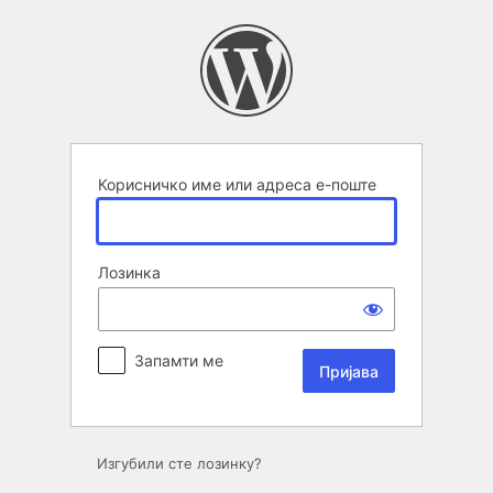
Пријава
Корисничко име или адреса е-поште
Лозинка
Запамти ме
Изгубили сте лозинку?