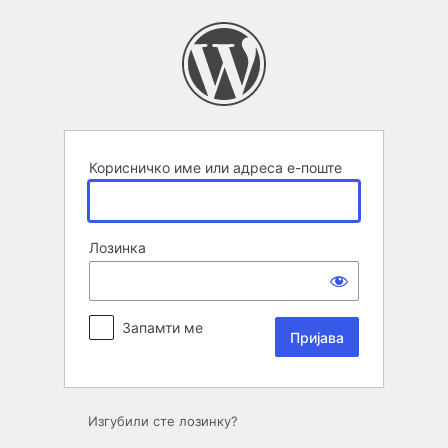
Пријава
Корисничко име или адреса е-поште
Лозинка
Запамти ме
Изгубили сте лозинку?