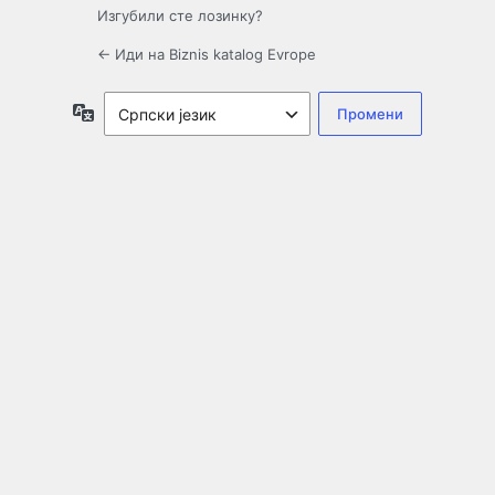
Изгубили сте лозинку?
← Иди на Biznis katalog Evrope
Језик