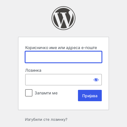
Пријава
Корисничко име или адреса е-поште
Лозинка
Запамти ме
Изгубили сте лозинку?