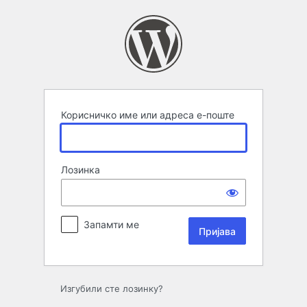
Пријава
Корисничко име или адреса е-поште
Лозинка
Запамти ме
Изгубили сте лозинку?