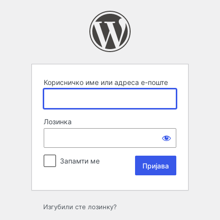
Пријава
Корисничко име или адреса е-поште
Лозинка
Запамти ме
Изгубили сте лозинку?