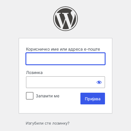
Пријава
Корисничко име или адреса е-поште
Лозинка
Запамти ме
Изгубили сте лозинку?