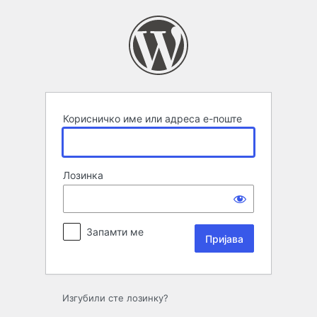
Пријава
Корисничко име или адреса е-поште
Лозинка
Запамти ме
Изгубили сте лозинку?