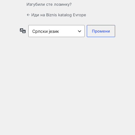
Изгубили сте лозинку?
← Иди на Biznis katalog Evrope
Језик