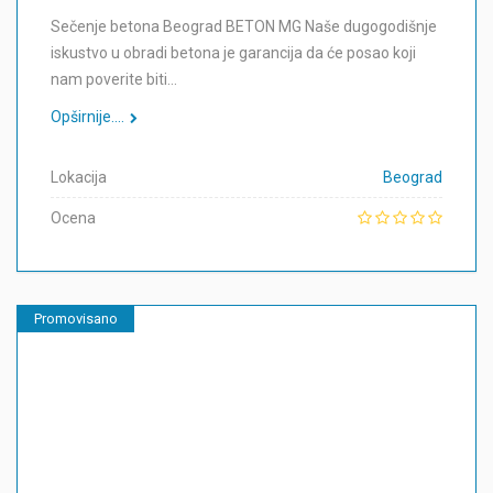
Sečenje betona Beograd BETON MG Naše dugogodišnje
iskustvo u obradi betona je garancija da će posao koji
nam poverite biti…
Opširnije....
Lokacija
Beograd
Ocena
Promovisano