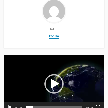
admin
Poruka
Прегледач
видео
записа
00:00
01:09