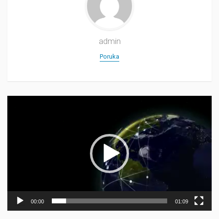
admin
Poruka
Прегледач
видео
записа
00:00
01:09