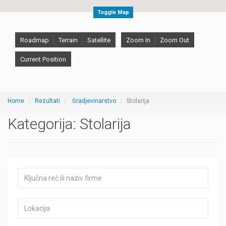
Toggle Map
Roadmap
Terrain
Satellite
Zoom In
Zoom Out
Current Position
Home
Rezultati
Gradjevinarstvo
Stolarija
Kategorija:
Stolarija