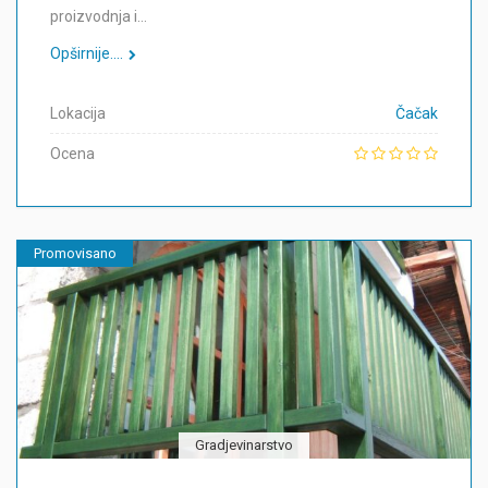
proizvodnja i…
Opširnije....
Lokacija
Čačak
Ocena
Promovisano
Gradjevinarstvo