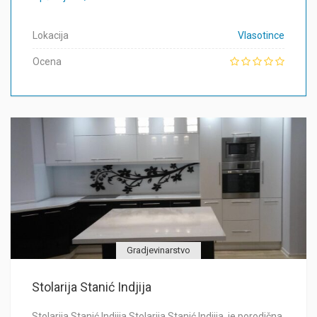
Lokacija
Vlasotince
Ocena
Gradjevinarstvo
Stolarija Stanić Indjija
Stolarija Stanić Indjija Stolarija Stanić Indjija, je porodična,