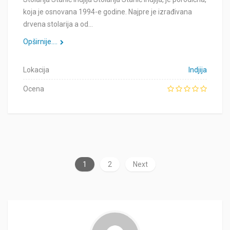
koja je osnovana 1994-e godine. Najpre je izrađivana
drvena stolarija a od…
Opširnije....
Lokacija
Indjija
Ocena
1
2
Next