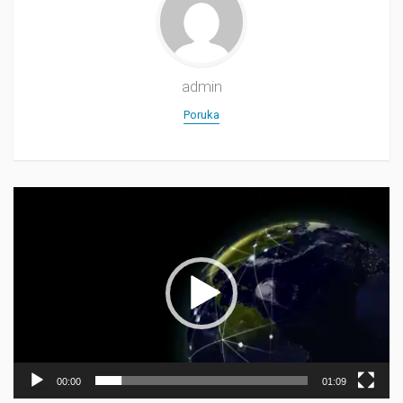
admin
Poruka
Прегледач
видео
записа
00:00
01:09