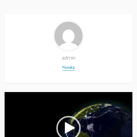
admin
Poruka
Прегледач
видео
записа