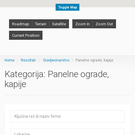
Toggle Map
Roadmap
Terrain
Satellite
Zoom In
Zoom Out
Current Position
Home
Rezultati
Gradjevinarstvo
Panelne ograde, kapije
Kategorija:
Panelne ograde,
kapije