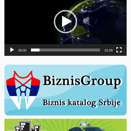
записа
00:00
01:09