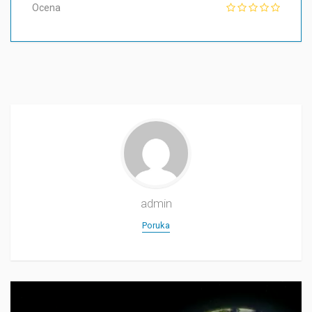
Ocena
admin
Poruka
Прегледач
видео