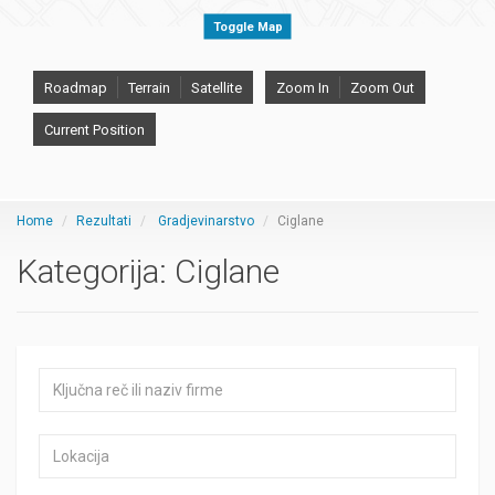
Toggle Map
Roadmap
Terrain
Satellite
Zoom In
Zoom Out
Current Position
Home
Rezultati
Gradjevinarstvo
Ciglane
Kategorija:
Ciglane