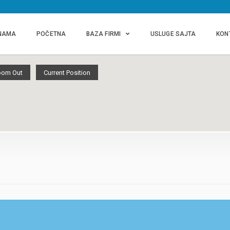
NAMA
POČETNA
BAZA FIRMI
USLUGE SAJTA
KON
oom Out
Current Position