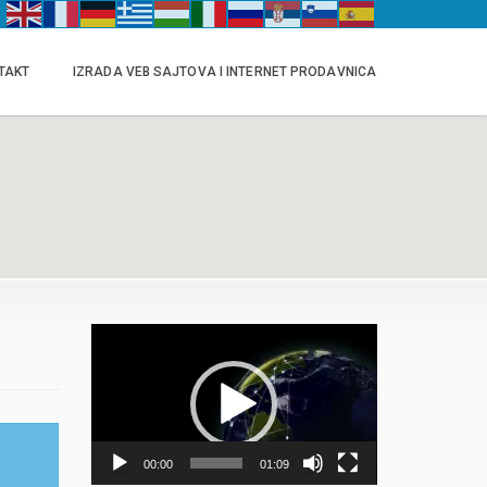
TAKT
IZRADA VEB SAJTOVA I INTERNET PRODAVNICA
Прегледач
видео
записа
00:00
01:09