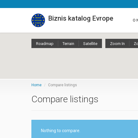
Biznis katalog Evrope
O 
Roadmap
Terrain
Satellite
Zoom In
Z
Home
Compare listings
Compare listings
Nothing to compare.