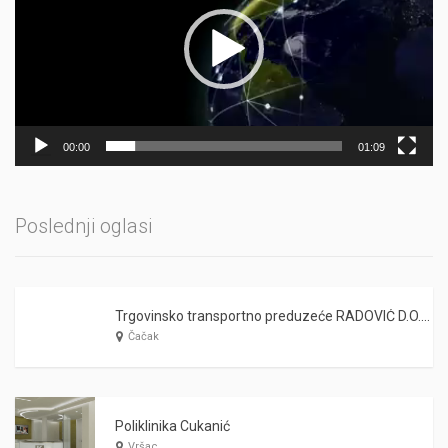
00:00
01:09
Poslednji oglasi
Trgovinsko transportno preduzeće RADOVIĆ D.O.O Čačak
Čačak
Poliklinika Cukanić
Vršac