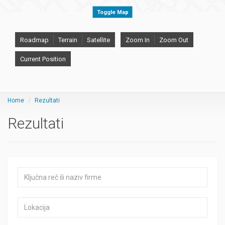
Toggle Map
Roadmap
Terrain
Satellite
Zoom In
Zoom Out
Current Position
Home
Rezultati
Rezultati