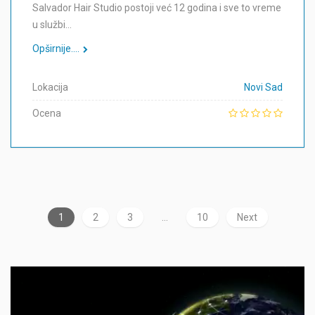
Salvador Hair Studio postoji već 12 godina i sve to vreme
u službi…
Opširnije....
Lokacija
Novi Sad
Ocena
1
2
3
…
10
Next
Прегледач
видео
записа