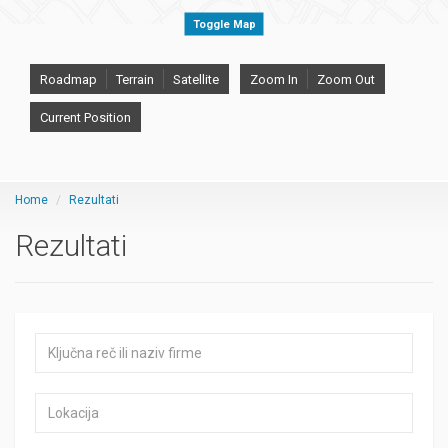
Toggle Map
Roadmap
Terrain
Satellite
Zoom In
Zoom Out
Current Position
Home
Rezultati
Rezultati