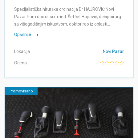
Specijalistička hirurška ordinacija Dr HAJROVIĆ Novi
Pazar Prim.doc.dr sci. med. Šefćet Hajrović, dečiji hirurg
sa višegodišnjim iskustvom, doktorirao iz oblasti…
Opširnije....
Lokacija
Novi Pazar
Ocena
Promovisano