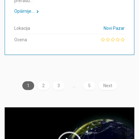
preradu…
Opširnije....
Lokacija
Novi Pazar
Ocena
1
2
3
…
5
Next
Прегледач
видео
записа