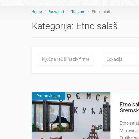
Home
Rezultati
Turizam
Etno salaš
Kategorija:
Etno salaš
Promovisano
Etno s
Sremska
Etno sal
Mitrovica
Fruške go