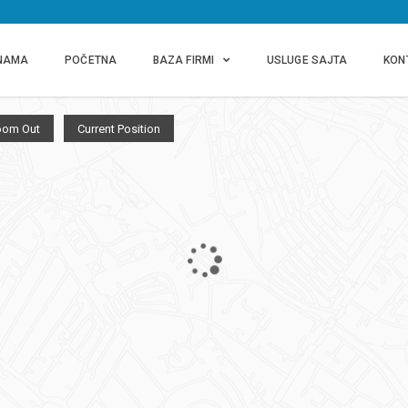
NAMA
POČETNA
BAZA FIRMI
USLUGE SAJTA
KON
oom Out
Current Position