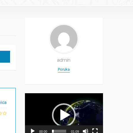
admin
Poruka
Прегледач
видео
vica
записа
00:00
01:09