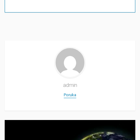
admin
Poruka
Прегледач
видео
записа