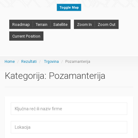
Toggle Map
Roadmap
Terrain
Satellite
Zoom In
Zoom Out
Current Position
Home
Rezultati
Trgovina
Pozamanterija
Kategorija:
Pozamanterija