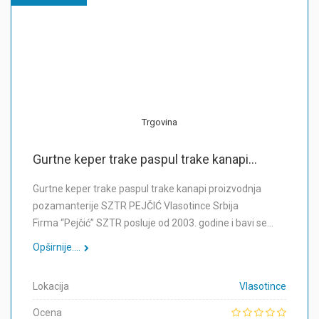
Trgovina
Gurtne keper trake paspul trake kanapi...
Gurtne keper trake paspul trake kanapi proizvodnja
pozamanterije SZTR PEJČIĆ Vlasotince Srbija
Firma “Pejčić” SZTR posluje od 2003. godine i bavi se…
Opširnije....
Lokacija
Vlasotince
Ocena