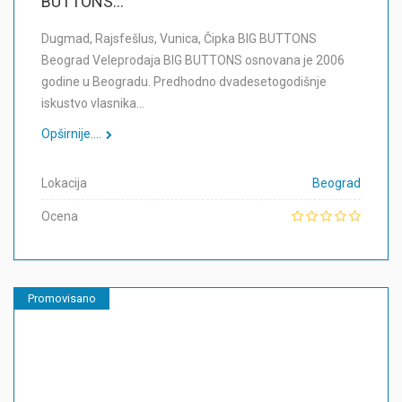
BUTTONS...
Dugmad, Rajsfešlus, Vunica, Čipka BIG BUTTONS
Beograd Veleprodaja BIG BUTTONS osnovana je 2006
godine u Beogradu. Predhodno dvadesetogodišnje
iskustvo vlasnika…
Opširnije....
Lokacija
Beograd
Ocena
Promovisano