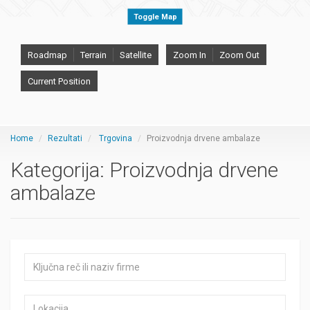
Toggle Map
Roadmap
Terrain
Satellite
Zoom In
Zoom Out
Current Position
Home
Rezultati
Trgovina
Proizvodnja drvene ambalaze
Kategorija:
Proizvodnja drvene
ambalaze