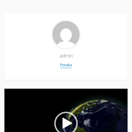
admin
Poruka
Прегледач
видео
записа