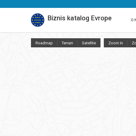
Biznis katalog Evrope
O 
Roadmap
Terrain
Satellite
Zoom In
Z