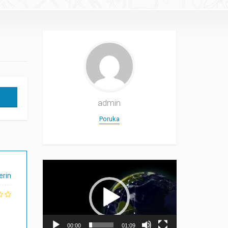
admin
Poruka
Прегледач
видео
rin
записа
00:00
01:09