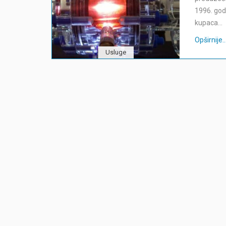
1996. god
kupaca…
Opširnije...
Usluge