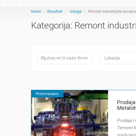
Home
Rezultati
Usluge
Remont industrijske armatu
Kategorija:
Remont industr
Promovisano
Prodaja 
Metalo
Prodaja i
Temerin M
preduzeće