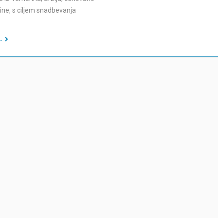
ine, s ciljem snadbevanja
.