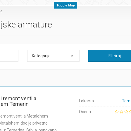
Toggle Map
re
ijske armature
Kategorija
Filtriraj
i remont ventila
Lokacija
Teme
hem Temerin
Ocena
 remont ventila Metalohem
etalohem doo je privatno
 iz Temerina, Srbija, osnovano