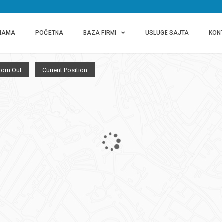
NAMA
POČETNA
BAZA FIRMI
USLUGE SAJTA
KON
oom Out
Current Position