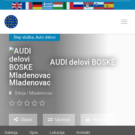
Biznis katalog Evrope
Toggl
Šlep služba
,
Auto delovi
AUDI delovi BOSKE
Mladenovac
Srbija
/
Mladenovac
Objavi
Uporedi
Štampaj
Galerija
Opis
Lokacija
Kontakt