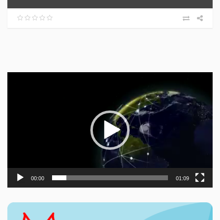
Прегледач
видео
записа
00:00
01:09