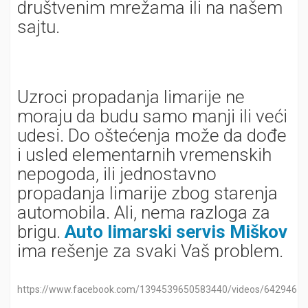
društvenim mrežama ili na našem
sajtu.
Uzroci propadanja limarije ne
moraju da budu samo manji ili veći
udesi. Do oštećenja može da dođe
i usled elementarnih vremenskih
nepogoda, ili jednostavno
propadanja limarije zbog starenja
automobila. Ali, nema razloga za
brigu.
Auto limarski servis Miškov
ima rešenje za svaki Vaš problem.
https://www.facebook.com/1394539650583440/videos/6429467