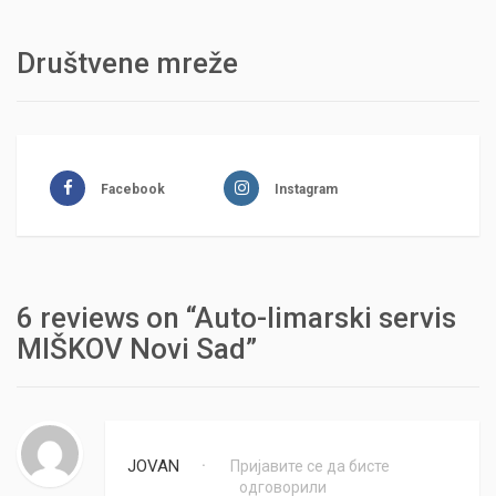
Društvene mreže
Facebook
Instagram
6 reviews on “Auto-limarski servis
MIŠKOV Novi Sad”
JOVAN
Пријавите се да бисте
•
одговорили