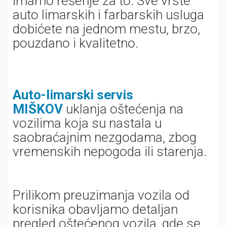
imamo rešenje za to. Sve vrste
auto limarskih i farbarskih usluga
dobićete na jednom mestu, brzo,
pouzdano i kvalitetno.
Auto-limarski servis
MIŠKOV
uklanja oštećenja na
vozilima koja su nastala u
saobraćajnim nezgodama, zbog
vremenskih nepogoda ili starenja.
Prilikom preuzimanja vozila od
korisnika obavljamo detaljan
pregled oštećenog vozila, gde se