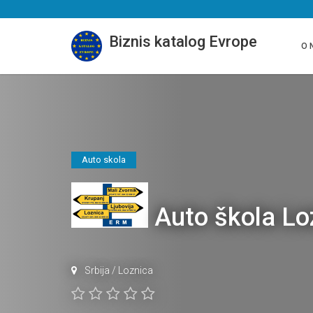
Biznis katalog Evrope
O 
Auto skola
Auto škola L
Srbija
/
Loznica