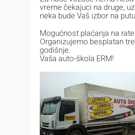
vreme čekajuci na druge, uz
neka bude Vaš izbor na put
Mogućnost plaćanja na rate! 
Organizujemo besplatan tre
godišnje.
Vaša auto-škola ERM!