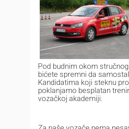
Pod budnim okom stručnog ka
bićete spremni da samostal
Kandidatima koji steknu pro
poklanjamo besplatan treni
vozačkoj akademiji.
Za naše vozače nema nesavl