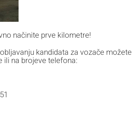
no načinite prve kilometre!
sobljavanju kandidata za vozače možete
 ili na brojeve telefona:
 51