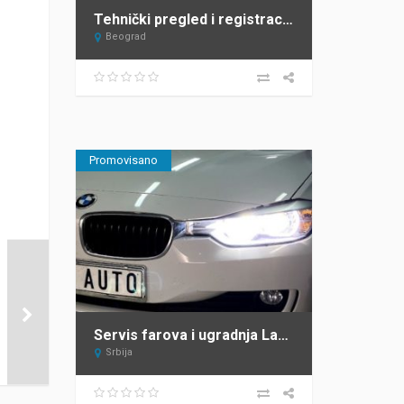
Tehnički pregled i registracija vozila Beograd Top Heel Tim Group
Beograd
Promovisano
Servis farova i ugradnja Lazarevac – ProAuto
Srbija