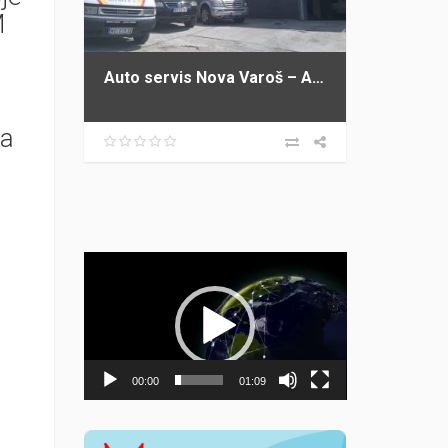
M
Auto servis Nova Varoš – Auto servis IKA
ta
Прегледач
видео
записа
00:00
01:09