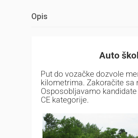
Opis
Auto ško
Put do vozačke dozvole me
kilometrima. Zakoračite sa
Osposobljavamo kandidate z
CE kategorije.