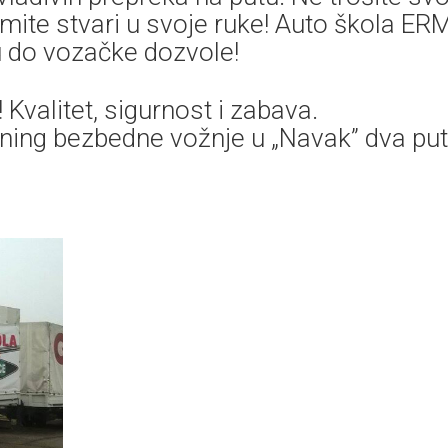
mite stvari u svoje ruke! Auto škola ER
u do vozačke dozvole!
Kvalitet, sigurnost i zabava.
ning bezbedne vožnje u „Navak” dva pu