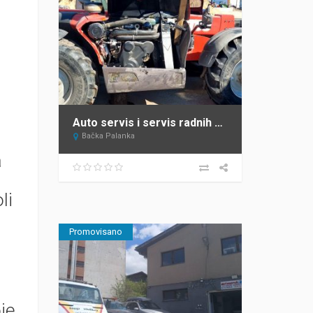
Auto servis i servis radnih mašina Bačka Palanka Krnajac
Bačka Palanka
a
li
Promovisano
je