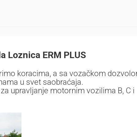
la Loznica ERM PLUS
rimo koracima, a sa vozačkom dozvol
 nama u svet saobraćaja.
a upravljanje motornim vozilima B, C i