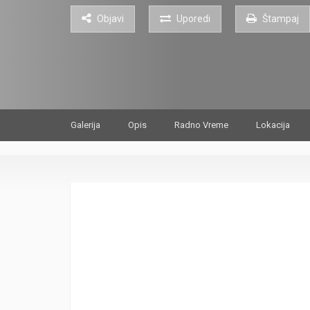
Objavi
Uporedi
Štampaj
Galerija
Opis
Radno Vreme
Lokacija