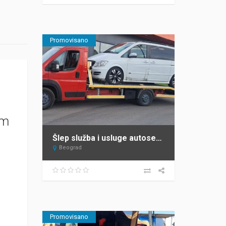
Promovisano
om
Šlep služba i usluge autoservisa Mane Beograd
Beograd
Promovisano