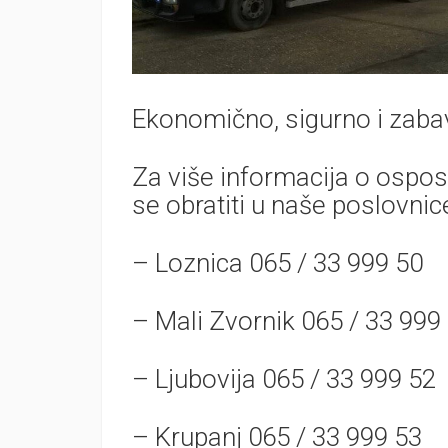
Ekonomično, sigurno i zabav
Za više informacija o ospo
se obratiti u naše poslovnice
– Loznica 065 / 33 999 50
– Mali Zvornik 065 / 33 999
– Ljubovija 065 / 33 999 52
– Krupanj 065 / 33 999 53