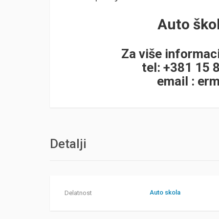
Auto ško
Za više informaci
tel: +381 15 
email :
erm
Detalji
Auto skola
Delatnost