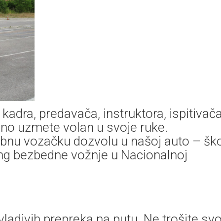
dra, predavača, instruktora, ispitivač
no uzmete volan u svoje ruke.
bnu vozačku dozvolu u našoj auto – ško
ng bezbedne vožnje u Nacionalnoj
adivih prepreka na putu. Ne trošite svo