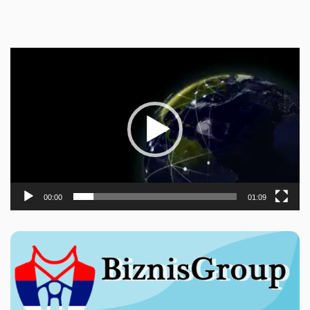
Прегледач
видео
записа
00:00
01:09