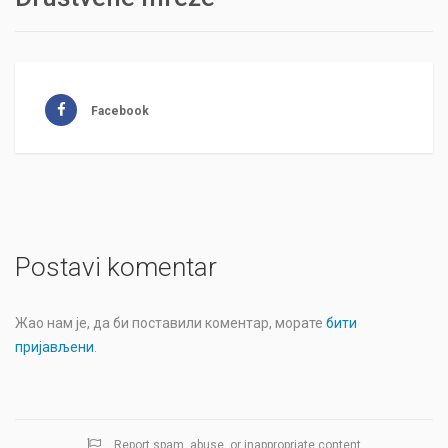
Facebook
Postavi komentar
Жао нам је, да би поставили коментар, морате
бити
пријављени
.
Report spam, abuse, or inappropriate content