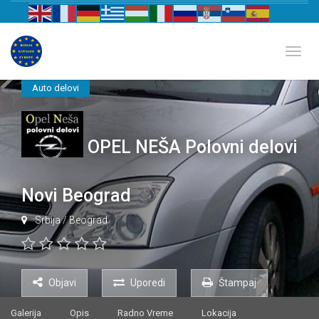
Biznis katalog Evrope
Toggl
Auto delovi
OPEL NEŠA Polovni delovi
Novi Beograd
Srbija
/
Beograd
Objavi
Uporedi
Štampaj
Galerija
Opis
Radno Vreme
Lokacija