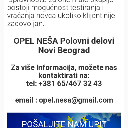
postoji mogućnost testiranja i
vraćanja novca ukoliko klijent nije
zadovoljan.
OPEL NEŠA Polovni delovi
Novi Beograd
Za više informacija, možete nas
kontaktirati na:
tel: +381
65/467 32 43
email :
opel.nesa@gmail.com
POŠALJITE NAM UPIT