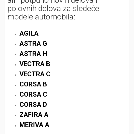
ali i potpuno novih delova i
polovnih delova za sledeće
modele automobila:
AGILA
ASTRA G
ASTRA H
VECTRA B
VECTRA C
CORSA B
CORSA C
CORSA D
ZAFIRA A
MERIVA A