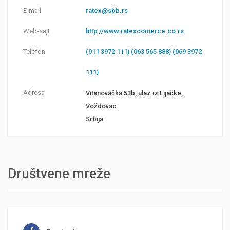
E-mail
ratex@sbb.rs
Web-sajt
http://www.ratexcomerce.co.rs
Telefon
(011 3972 111) (063 565 888) (069 3972
111)
Adresa
Vitanovačka 53b, ulaz iz Lijačke,
Voždovac
Srbija
Društvene mreže