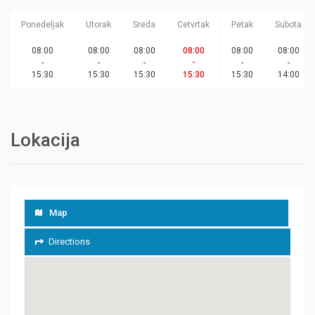
Ponedeljak
Utorak
Sreda
Cetvrtak
Petak
Subota
08:00
08:00
08:00
08:00
08:00
08:00
-
-
-
-
-
-
15:30
15:30
15:30
15:30
15:30
14:00
Lokacija
Map
Directions