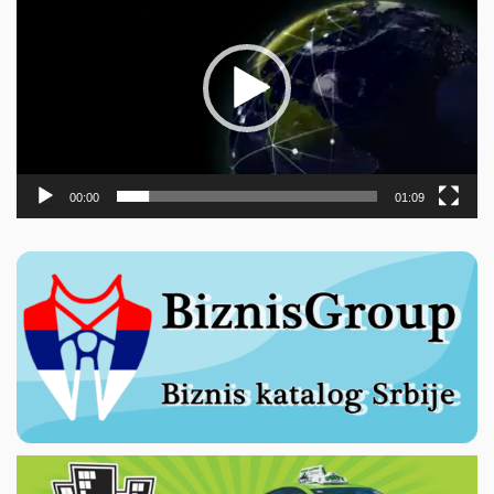
записа
00:00
01:09