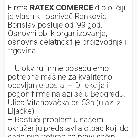
Firma
RATEX COMERCE
d.o.o. čiji
je vlasnik i osnivač Ranković
Borislav posluje od ’99 god.
Osnovni oblik organizovanja,
osnovna delatnost je proizvodnja i
trgovina.
– U okviru firme posedujemo
potrebne mašine za kvalitetno
obavljanje posla. – Direkcija i
pogon firme nalazi se u Beogradu,
Ulica Vitanovačka br. 53b (ulaz iz
Lijačke).
– Rastući problem u našem
okruženju predstavlja otpad koji do
sada nije tretiran na pravi način.