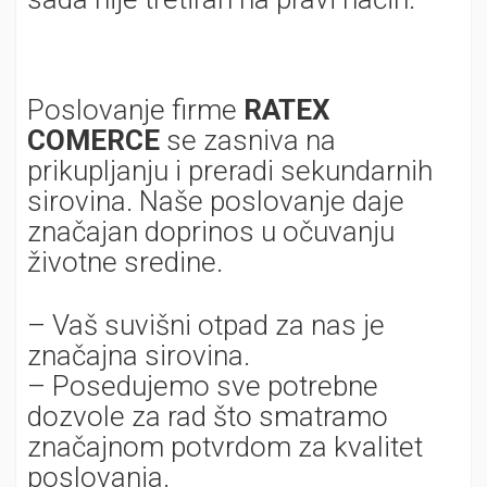
Poslovanje firme
RATEX
COMERCE
se zasniva na
prikupljanju i preradi sekundarnih
sirovina. Naše poslovanje daje
značajan doprinos u očuvanju
životne sredine.
– Vaš suvišni otpad za nas je
značajna sirovina.
– Posedujemo sve potrebne
dozvole za rad što smatramo
značajnom potvrdom za kvalitet
poslovanja.