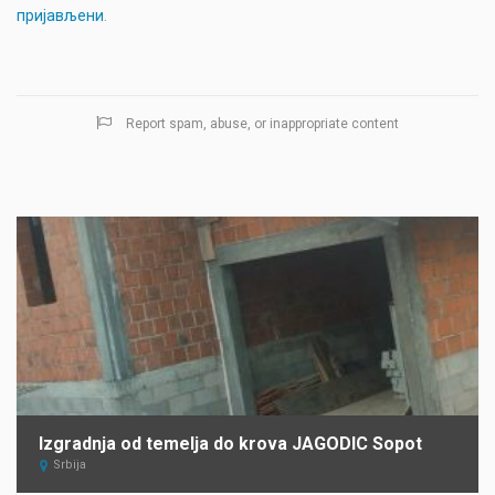
пријављени
.
Report spam, abuse, or inappropriate content
Izgradnja od temelja do krova JAGODIC Sopot
Srbija