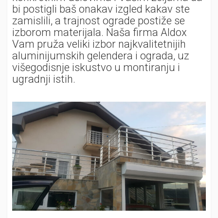
bi postigli baš onakav izgled kakav ste
zamislili, a trajnost ograde postiže se
izborom materijala. Naša firma Aldox
Vam pruža veliki izbor najkvalitetnijih
aluminijumskih gelendera i ograda, uz
višegodisnje iskustvo u montiranju i
ugradnji istih.