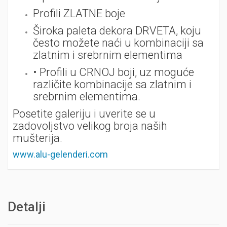
Profili ZLATNE boje
Široka paleta dekora DRVETA, koju
često možete naći u kombinaciji sa
zlatnim i srebrnim elementima
• Profili u CRNOJ boji, uz moguće
različite kombinacije sa zlatnim i
srebrnim elementima.
Posetite galeriju i uverite se u
zadovoljstvo velikog broja naših
mušterija.
www.alu-gelenderi.com
Detalji