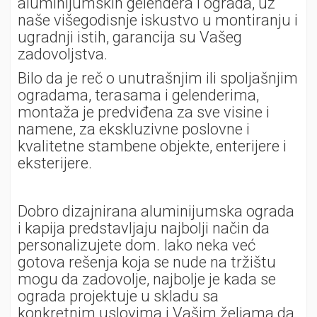
aluminijumskih gelendera i ograda, uz
naše višegodisnje iskustvo u montiranju i
ugradnji istih, garancija su Vašeg
zadovoljstva.
Bilo da je reč o unutrašnjim ili spoljašnjim
ogradama, terasama i gelenderima,
montaža je predviđena za sve visine i
namene, za ekskluzivne poslovne i
kvalitetne stambene objekte, enterijere i
eksterijere.
Dobro dizajnirana aluminijumska ograda
i kapija predstavljaju najbolji način da
personalizujete dom. Iako neka već
gotova rešenja koja se nude na tržištu
mogu da zadovolje, najbolje je kada se
ograda projektuje u skladu sa
konkretnim uslovima i Vašim željama da