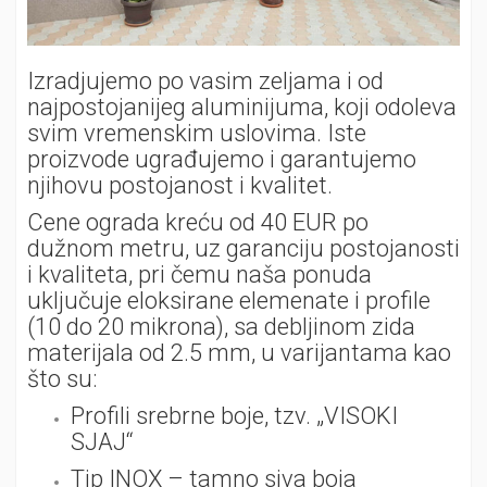
Izradjujemo po vasim zeljama i od
najpostojanijeg aluminijuma, koji odoleva
svim vremenskim uslovima. Iste
proizvode ugrađujemo i garantujemo
njihovu postojanost i kvalitet.
Cene ograda kreću od 40 EUR po
dužnom metru, uz garanciju postojanosti
i kvaliteta, pri čemu naša ponuda
uključuje eloksirane elemenate i profile
(10 do 20 mikrona), sa debljinom zida
materijala od 2.5 mm, u varijantama kao
što su:
Profili srebrne boje, tzv. „VISOKI
SJAJ“
Tip INOX – tamno siva boja