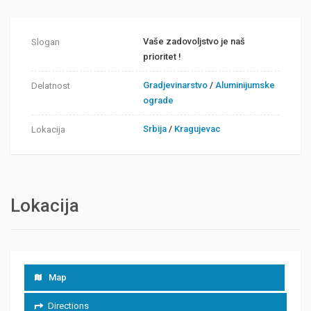
Vaše zadovoljstvo je naš
Slogan
prioritet !
Gradjevinarstvo
/
Aluminijumske
Delatnost
ograde
Srbija
/
Kragujevac
Lokacija
Lokacija
Map
Directions