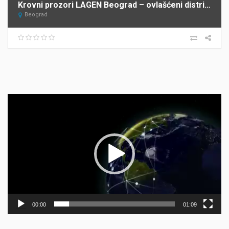
Krovni prozori LAGEN Beograd – ovlašćeni distributer FAKRO za Srbiju
Beograd
Прегледач
видео
записа
00:00
01:09