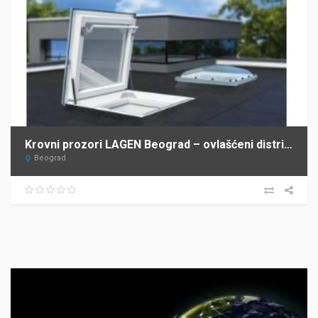
Krovni prozori LAGEN Beograd – ovlašćeni distributer FAKRO za Srbiju
Beograd
Прегледач
видео
записа