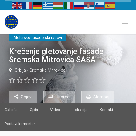
Biznis katalog Evrope
Toggl
Molersko fasaderski radovi
Krečenje gletovanje fasade
Sremska Mitrovica SAŠA
Srbija
/
Sremska Mitrovica
Objavi
Uporedi
Štampaj
Galerija
Opis
Video
Lokacija
Kontakt
Postavi komentar