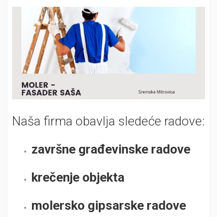
Naša firma obavlja sledeće radove:
završne građevinske radove
krečenje objekta
molersko gipsarske radove