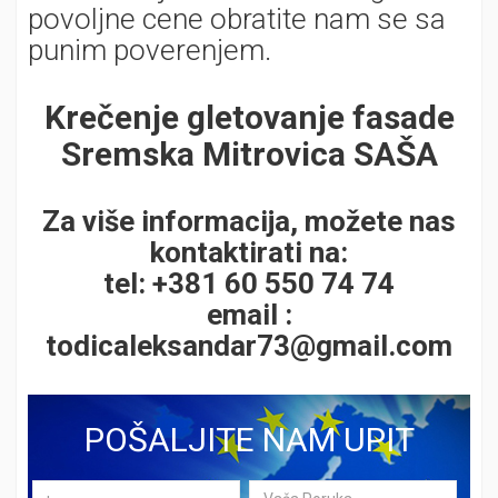
povoljne cene obratite nam se sa
punim poverenjem.
Krečenje gletovanje fasade
Sremska Mitrovica SAŠA
Za više informacija, možete nas
kontaktirati na:
tel: +381 60 550 74 74
email :
todicaleksandar73@gmail.com
POŠALJITE NAM UPIT