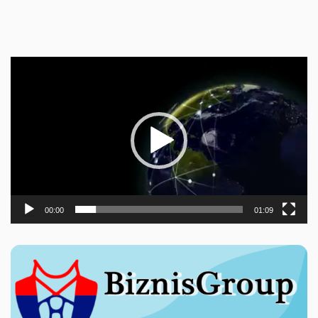
Прегледач
видео
записа
00:00
01:09