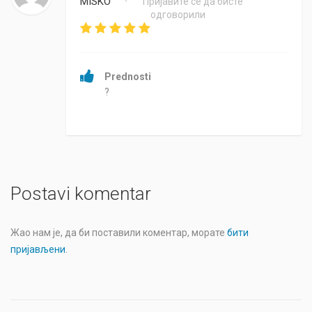
MISKO
Пријавите се да бисте
•
одговорили
Prednosti
?
Postavi komentar
Жао нам је, да би поставили коментар, морате
бити
пријављени
.