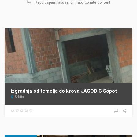
Report spam, abuse, or inappropriate content
Izgradnja od temelja do krova JAGODIC Sopot
Srbija