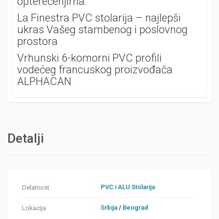
opterećenjima.
La Finestra PVC stolarija – najlepši
ukras Vašeg stambenog i poslovnog
prostora
Vrhunski 6-komorni PVC profili
vodećeg francuskog proizvođača
ALPHACAN
Detalji
PVC i ALU Stolarija
Delatnost
Srbija
/
Beograd
Lokacija