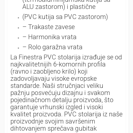
ALU zastorom) i plastične
(PVC kutija sa PVC zastorom)
– Trakaste zavese
– Harmonika vrata
– Rolo garažna vrata
La Finestra PVC stolarija izrađuje se od
najkvalitetnijih 6-komornih profila
(ravno i zaobljeno krilo) koji
zadovoljavaju visoke evropske
standarde. Naši stručnjaci veliku
pažnju posvećuju dizajnu i svakom
pojedinačnom detalju proizvoda, što
garantuje vrhunski izgled i visoki
kvalitet proizvoda. PVC stolarija iz naše
proizvodnje svojim savršenim
dihtovanjem sprečava gubitak