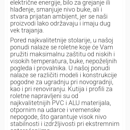
električne energije, bilo za grejanje ili
hlađenje, smanjuje nivo buke, ali i
stvara prijatan ambijent, jer se naši
proizvodi lako održavaju i imaju dug
vek trajanja.
Pored najkvalitetnije stolarije, u našoj
ponudi nalaze se roletne koje će Vam
pružiti maksimalnu zaštitu od niskih i
visokih temperatura, buke, nepoželjnih
pogleda i provalnika. U našoj ponudi
nalaze se različiti modeli i konstrukcije
pogodne za ugradnju pri novogradnji,
kao i pri renoviranju. Kutija i profili za
roletne napravljeni su od
najkvalitetnijih PVC i ALU materijala,
otpornim na udarce i vremenske
nepogode, što garantuje visok nivo
stabilnosti i izdržljivosti pri ekstremnim