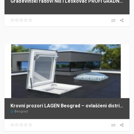
Građevinski radovi Niš i Leskovac PROFI GRADNJA SPASIĆ
Krovni prozori LAGEN Beograd – ovlašćeni distributer FAKRO za Srbiju
Beograd