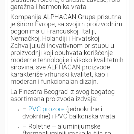
garažna i harmonika vrata.
Kompanija ALPHACAN Grupa prisutna
je širom Evrope, sa svojim proizvodnim
pogonima u Francuskoj, Italiji,
Nemačkoj, Holandiji i Hrvatskoj.
Zahvaljujući inovativnom pristupu u
proizvodnji koji obuhvata korišćenje
moderne tehnologije i visoko kvalitetnih
sirovina, sve ALPHACAN proizvode
karakteriše vrhunski kvalitet, kao i
moderan i funkcionalan dizajn.
La Finestra Beograd iz svog bogatog
asortimana proizvoda izdvaja:
–
PVC prozore
(jednokrilne i
dvokrilne) i PVC balkonska vrata
– Roletne – aluminijumske
(termoaluminijumska kutija sa