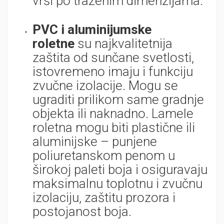
vrši po traženim dimenzijama.
PVC i aluminijumske
roletne
su najkvalitetnija
zaštita od sunčane svetlosti,
istovremeno imaju i funkciju
zvučne izolacije. Mogu se
ugraditi prilikom same gradnje
objekta ili naknadno. Lamele
roletna mogu biti plastične ili
aluminijske – punjene
poliuretanskom penom u
širokoj paleti boja i osiguravaju
maksimalnu toplotnu i zvučnu
izolaciju, zaštitu prozora i
postojanost boja.