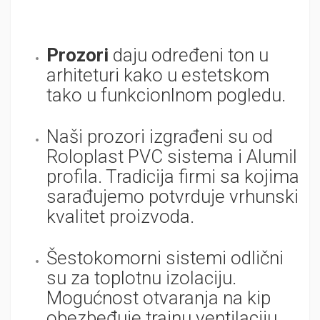
Prozori
daju određeni ton u
arhiteturi kako u estetskom
tako u funkcionlnom pogledu.
Naši prozori izgrađeni su od
Roloplast PVC sistema i Alumil
profila. Tradicija firmi sa kojima
sarađujemo potvrduje vrhunski
kvalitet proizvoda.
Šestokomorni sistemi odlični
su za toplotnu izolaciju.
Mogućnost otvaranja na kip
obezbeđuje trajnu ventilaciju