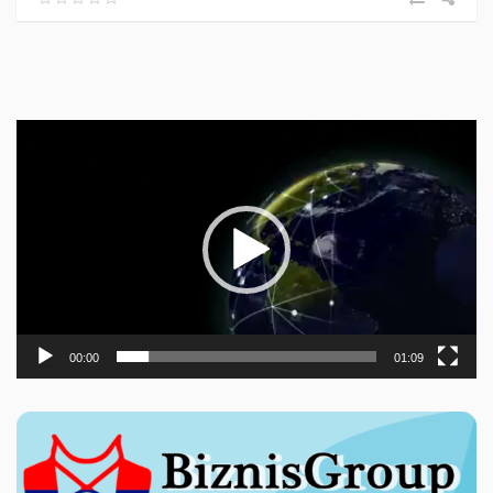
Прегледач
видео
записа
00:00
01:09