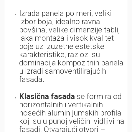
Izrada panela po meri, veliki
izbor boja, idealno ravna
povšina, velike dimenzije tabli,
laka montaža i visok kvalitet
boje uz izuzetne estetske
karakteristike, razlozi su
dominacija kompozitnih panela
u izradi samoventilirajućih
fasada.
Klasična fasada
se formira od
horizontalnih i vertikalnih
nosećih aluminijumskih profila
koji su u punoj veličini vidljivi na
fasadi. Otvarajući otvori –