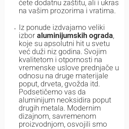
ćete dodatnu zaštitu, ali i ukras
na vašim prozorima i vratima.
Iz ponude izdvajamo veliki
izbor
aluminijumskih ograda
,
koje su apsolutni hit u svetu
već duži niz godina. Svojim
kvalitetom i otpornosti na
vremenske uslove prednjače u
odnosu na druge materijale
poput, drveta, gvožda itd.
Podsetičemo vas da
aluminijum neoksidira poput
drugih metala. Modernim
dizajnom, savremenom
proizvodnjom, osvojili smo