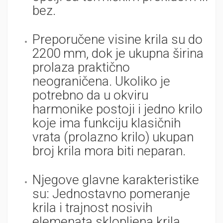
bez.
Preporučene visine krila su do
2200 mm, dok je ukupna širina
prolaza praktično
neograničena. Ukoliko je
potrebno da u okviru
harmonike postoji i jedno krilo
koje ima funkciju klasičnih
vrata (prolazno krilo) ukupan
broj krila mora biti neparan.
Njegove glavne karakteristike
su: Jednostavno pomeranje
krila i trajnost nosivih
elemenata sklopljena krila