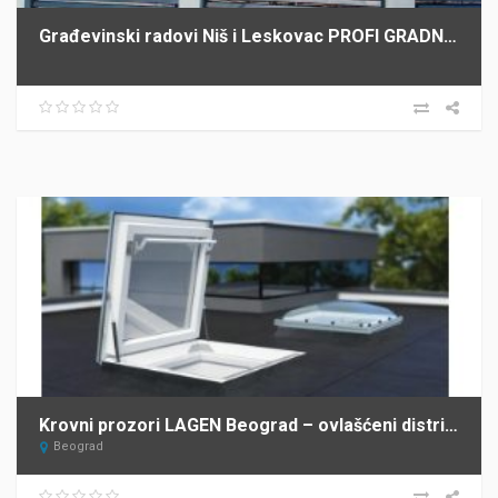
Građevinski radovi Niš i Leskovac PROFI GRADNJA SPASIĆ
Krovni prozori LAGEN Beograd – ovlašćeni distributer FAKRO za Srbiju
Beograd