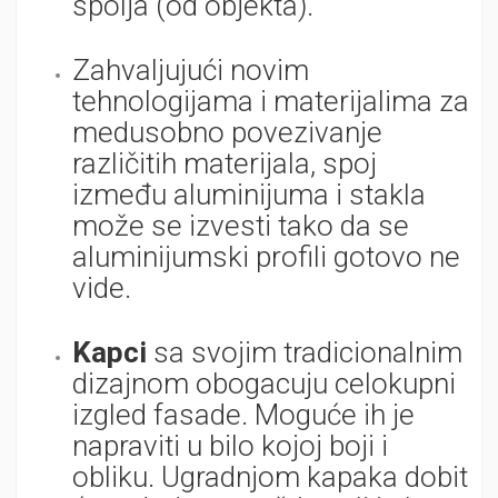
spolja (od objekta).
Zahvaljujući novim
tehnologijama i materijalima za
medusobno povezivanje
različitih materijala, spoj
između aluminijuma i stakla
može se izvesti tako da se
aluminijumski profili gotovo ne
vide.
Kapci
sa svojim tradicionalnim
dizajnom obogacuju celokupni
izgled fasade. Moguće ih je
napraviti u bilo kojoj boji i
obliku. Ugradnjom kapaka dobit