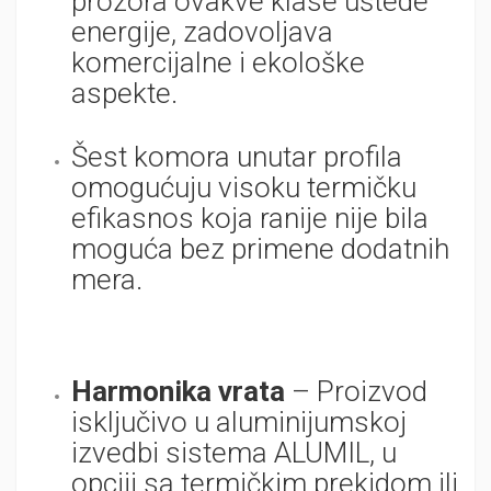
prozora ovakve klase uštede
energije, zadovoljava
komercijalne i ekološke
aspekte.
Šest komora unutar profila
omogućuju visoku termičku
efikasnos koja ranije nije bila
moguća bez primene dodatnih
mera.
Harmonika vrata
– Proizvod
isključivo u aluminijumskoj
izvedbi sistema ALUMIL, u
opciji sa termičkim prekidom ili