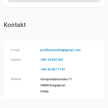
Kontakt
E-mail
profilsistem034@gmail.com
Telefon
+381 34 562 503
+381 65 827 77 87
Adresa
Gornjomilanovačka 71
34000 Kragujevac
Srbija