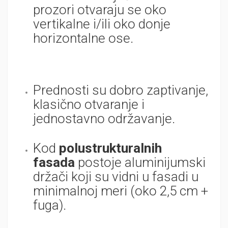
prozori otvaraju se oko
vertikalne i/ili oko donje
horizontalne ose.
Prednosti su dobro zaptivanje,
klasično otvaranje i
jednostavno održavanje.
Kod
polustrukturalnih
fasada
postoje aluminijumski
držači koji su vidni u fasadi u
minimalnoj meri (oko 2,5 cm +
fuga).