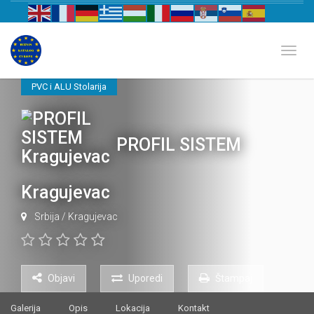
Biznis katalog Evrope
Toggl
PVC i ALU Stolarija
PROFIL SISTEM
Kragujevac
Srbija
/
Kragujevac
Objavi
Uporedi
Štampaj
Galerija
Opis
Lokacija
Kontakt