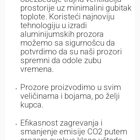
prostorije uz minimalini gubitak
toplote. Koristeći najnoviju
tehnologiju u izradi
aluminijumskih prozora
možemo sa sigurnošcu da
potvrdimo da su naši prozori
spremni da odole zubu
vremena.
Prozore proizvodimo u svim
veličinama i bojama, po želji
kupca.
Efikasnost zagrevanja i
smanjenje emisije CO2 putem