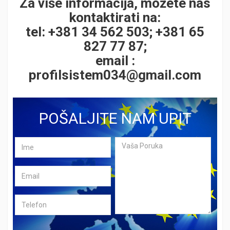
Za više informacija, možete nas
kontaktirati na:
tel: +381 34 562 503; +381 65
827 77 87;
email :
profilsistem034@gmail.com
POŠALJITE NAM UPIT