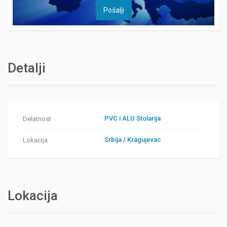
Detalji
PVC i ALU Stolarija
Delatnost
Srbija
/
Kragujevac
Lokacija
Lokacija