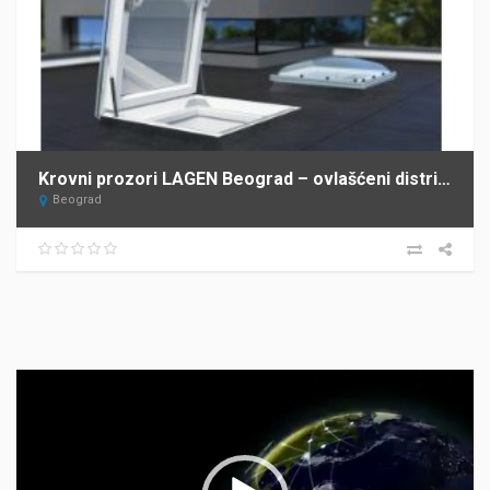
Krovni prozori LAGEN Beograd – ovlašćeni distributer FAKRO za Srbiju
Beograd
Прегледач
видео
записа