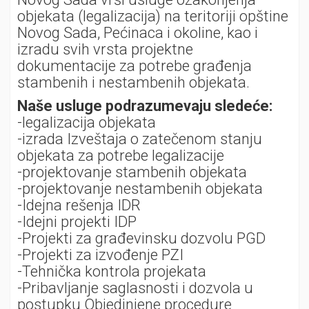
objekata (legalizacija) na teritoriji opštine
Novog Sada, Pećinaca i okoline, kao i
izradu svih vrsta projektne
dokumentacije za potrebe građenja
stambenih i nestambenih objekata.
Naše usluge podrazumevaju sledeće:
-legalizacija objekata
-izrada Izveštaja o zatečenom stanju
objekata za potrebe legalizacije
-projektovanje stambenih objekata
-projektovanje nestambenih objekata
-Idejna rešenja IDR
-Idejni projekti IDP
-Projekti za građevinsku dozvolu PGD
-Projekti za izvođenje PZI
-Tehnička kontrola projekata
-Pribavljanje saglasnosti i dozvola u
postupku Objedinjene procedure