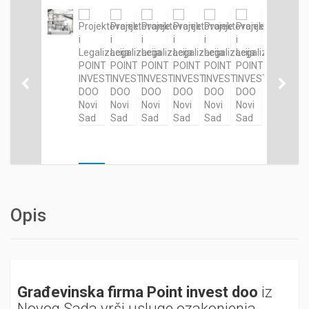
Opis
Građevinska firma Point invest doo
iz
Novog Sada vrši usluge ozakonjenja