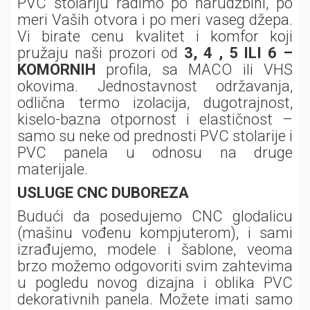
PVC stolariju radimo po narudžbini, po
meri Vaših otvora i po meri vaseg džepa.
Vi birate cenu kvalitet i komfor koji
pružaju naši prozori od
3, 4 , 5 ILI 6 –
KOMORNIH
profila, sa MACO ili VHS
okovima. Jednostavnost održavanja,
odlična termo izolacija, dugotrajnost,
kiselo-bazna otpornost i elastičnost –
samo su neke od prednosti PVC stolarije i
PVC panela u odnosu na druge
materijale.
USLUGE CNC DUBOREZA
Budući da posedujemo CNC glodalicu
(mašinu vođenu kompjuterom), i sami
izrađujemo, modele i šablone, veoma
brzo možemo odgovoriti svim zahtevima
u pogledu novog dizajna i oblika PVC
dekorativnih panela. Možete imati samo