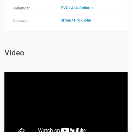
PVC i ALU Stolarija
Delatnost
Srbija
/
Prokuplje
Lokacija
Video