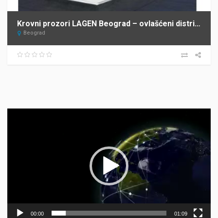
Krovni prozori LAGEN Beograd – ovlašćeni distributer FAKRO za Srbiju
Beograd
Прегледач
видео
записа
00:00
01:09