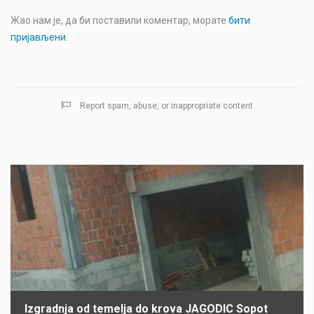
Жао нам је, да би поставили коментар, морате
бити
пријављени
.
Report spam, abuse, or inappropriate content
Izgradnja od temelja do krova JAGODIC Sopot