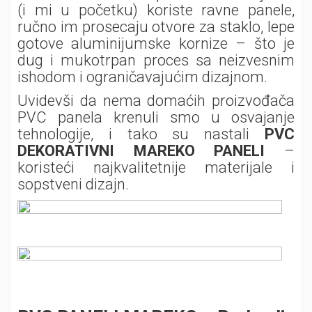
(i mi u početku) koriste ravne panele,
ručno im prosecaju otvore za staklo, lepe
gotove aluminijumske kornize – što je
dug i mukotrpan proces sa neizvesnim
ishodom i ograničavajućim dizajnom.
Uvidevši da nema domaćih proizvođača
PVC panela krenuli smo u osvajanje
tehnologije, i tako su nastali
PVC
DEKORATIVNI MAREKO PANELI
–
koristeći najkvalitetnije materijale i
sopstveni dizajn.