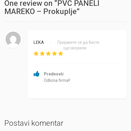
One review on “PVC PANELI
MAREKO – Prokuplje”
LEKA
Пријавите се да бисте
•
одговорили
Prednosti
Odlicna firma!!
Postavi komentar