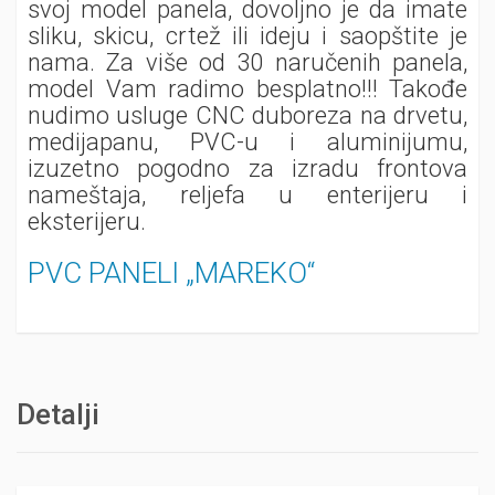
svoj model panela, dovoljno je da imate
sliku, skicu, crtež ili ideju i saopštite je
nama. Za više od 30 naručenih panela,
model Vam radimo besplatno!!! Takođe
nudimo usluge CNC duboreza na drvetu,
medijapanu, PVC-u i aluminijumu,
izuzetno pogodno za izradu frontova
nameštaja, reljefa u enterijeru i
eksterijeru.
PVC PANELI „MAREKO“
Detalji