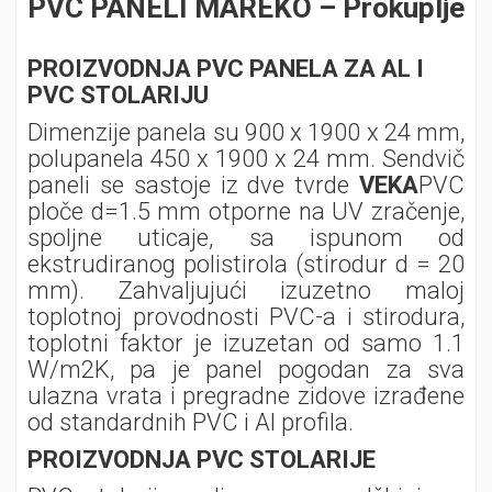
PVC PANELI MAREKO – Prokuplje
PROIZVODNJA PVC PANELA ZA AL I
PVC STOLARIJU
Dimenzije panela su 900 x 1900 x 24 mm,
polupanela 450 x 1900 x 24 mm. Sendvič
paneli se sastoje iz dve tvrde
VEKA
PVC
ploče d=1.5 mm otporne na UV zračenje,
spoljne uticaje, sa ispunom od
ekstrudiranog polistirola (stirodur d = 20
mm). Zahvaljujući izuzetno maloj
toplotnoj provodnosti PVC-a i stirodura,
toplotni faktor je izuzetan od samo 1.1
W/m2K, pa je panel pogodan za sva
ulazna vrata i pregradne zidove izrađene
od standardnih PVC i Al profila.
PROIZVODNJA PVC STOLARIJE