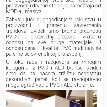
proizvodnji drvene stolarije, nameštaja od
MDF-a i masiva.
Zahvaljujući dugogodišnjem iskustvu u
proizvodnji i praćenju savremenih
trendova, uvideli smo brojne prednosti
PVC-a, u prozvodnji prozora i vrata u
odnosu na sve druge materijale. U
odnosu cena – kvalitet PVC nudi najviše
pa smo se okrenuli toj proizvodnji.
U toku rada i razgovora sa mnogim
kolegama iz PVC i ALU branše, uvideli
smo da na našem tržištu nedostaju
dekorativni paneli koji se ravnopravno
mogu ugrađivati u PVC i ALU stolariju.