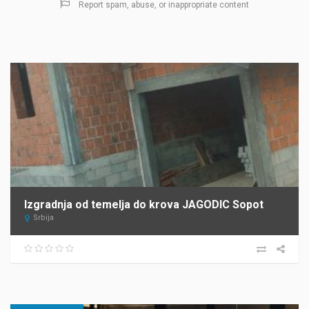
Report spam, abuse, or inappropriate content
Izgradnja od temelja do krova JAGODIC Sopot
Srbija