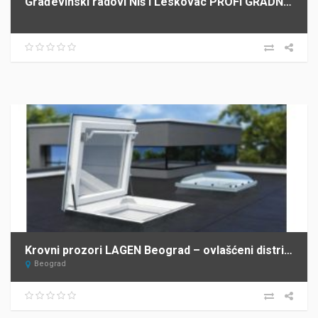
Građevinski radovi Niš i Leskovac PROFI GRADNJA SPASIĆ
Krovni prozori LAGEN Beograd – ovlašćeni distributer FAKRO za Srbiju
Beograd