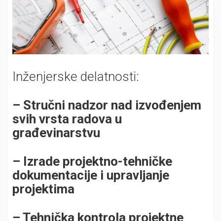
Inženjerske delatnosti:
–
Stručni nadzor nad izvođenjem
svih vrsta
radova u
građevinarstvu
– Izrade projektno-tehničke
dokumentacije i upravljanje
projektima
– Tehnička kontrola projektne