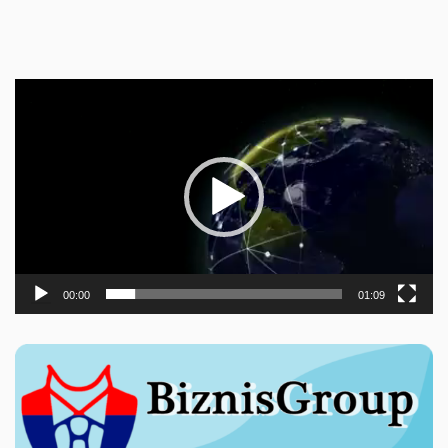
Прегледач
видео
записа
00:00
01:09