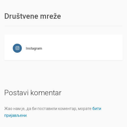
Društvene mreže
Instagram
Postavi komentar
Жао нам је, да би поставили коментар, морате
бити
пријављени
.