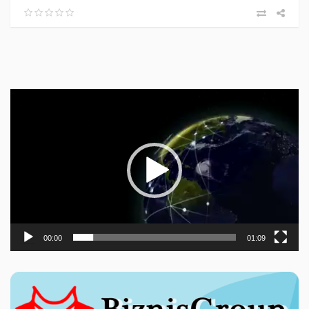
Прегледач
видео
записа
00:00
01:09