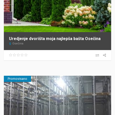
Uredjenje dvorišta moja najlepša bašta Osečina
Osečina
Promovisano