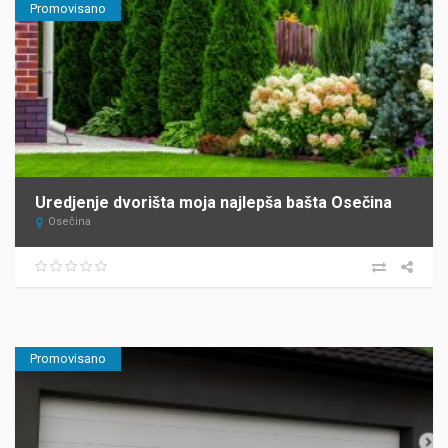
Promovisano
Uredjenje dvorišta moja najlepša bašta Osečina
Osečina
Promovisano