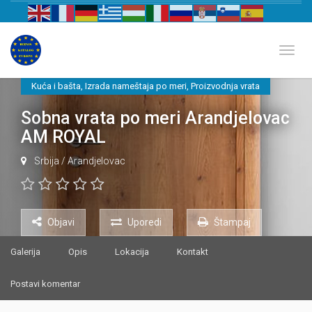
Biznis katalog Evrope
Toggl
Kuća i bašta
,
Izrada nameštaja po meri
,
Proizvodnja vrata
Sobna vrata po meri Arandjelovac
AM ROYAL
Srbija
/
Arandjelovac
Objavi
Uporedi
Štampaj
Galerija
Opis
Lokacija
Kontakt
Postavi komentar