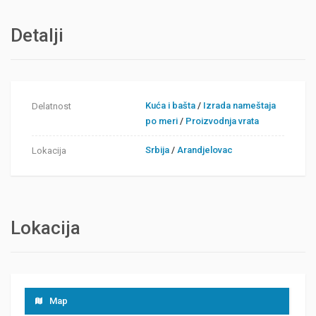
Detalji
Kuća i bašta
/
Izrada nameštaja
Delatnost
po meri
/
Proizvodnja vrata
Srbija
/
Arandjelovac
Lokacija
Lokacija
Map