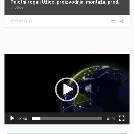
Paletni regali Užice, proizvodnja, montaža, prodaja ANDRA KOMERC
Užice
Прегледач
видео
записа
00:00
01:09