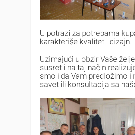
U potrazi za potrebama kup
karakteriše kvalitet i dizajn.
Uzimajući u obzir Vaše želj
susret i na taj način reali
smo i da Vam predložimo i 
savet ili konsultacija sa n