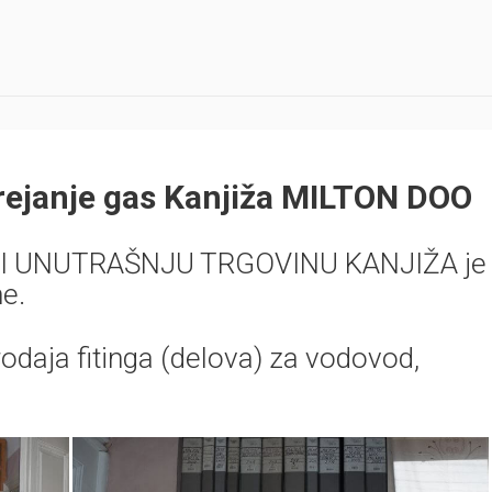
rejanje gas Kanjiža MILTON DOO
I UNUTRAŠNJU TRGOVINU KANJIŽA je
e.
odaja fitinga (delova) za vodovod,