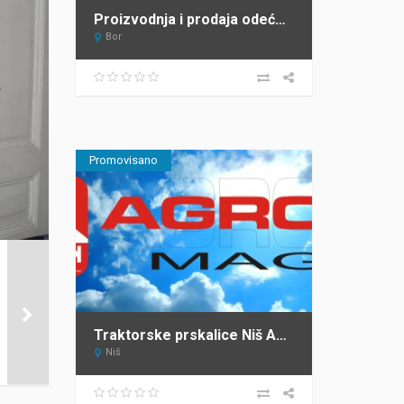
Proizvodnja i prodaja odeće Verona Hit Jeans
Bor
Promovisano
Traktorske prskalice Niš AGRON MAG DOO
Niš