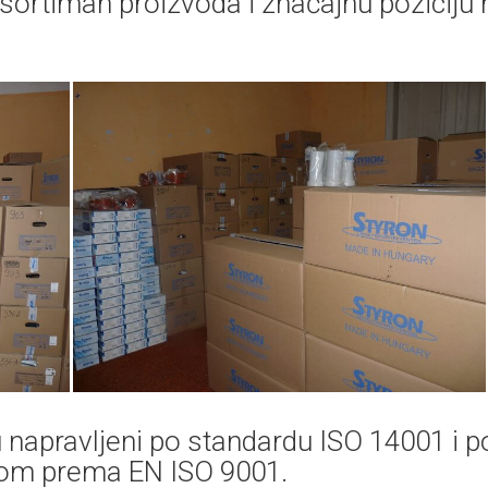
ortiman proizvoda i značajnu poziciju 
 napravljeni po standardu ISO 14001 i p
etom prema EN ISO 9001.