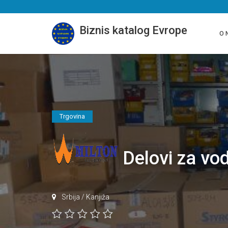
Biznis katalog Evrope
O 
Trgovina
Delovi za vo
Srbija
/
Kanjiža