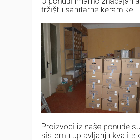
U ponudi imamo značajan as
tržištu sanitarne keramike.
Proizvodi iz naše ponude su
sistemu upravljanja kvalit