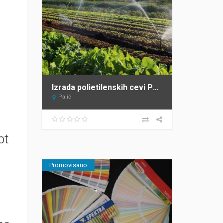
Izrada polietilenskih cevi Panon Plast Palić
Palić
pt
Promovisano