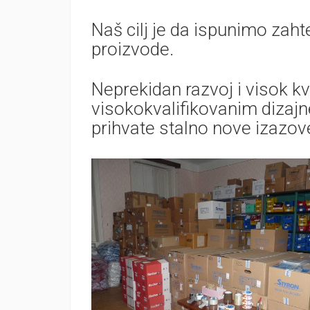
Naš cilj je da ispunimo zaht
proizvode.
Neprekidan razvoj i visok k
visokokvalifikovanim dizajn
prihvate stalno nove izazove