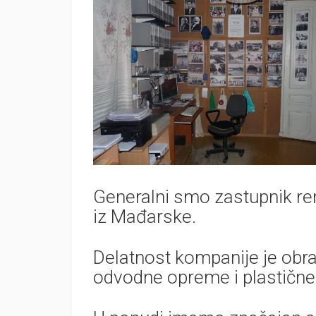
Generalni smo zastupnik r
iz Mađarske.
Delatnost kompanije je obrad
odvodne opreme i plastične 