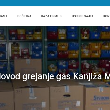
NAMA
POČETNA
BAZA FIRMI
USLUGE SAJTA
KON
dovod grejanje gas Kanjiža