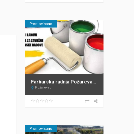
Promovisano
Farbarska radnja Požarevac LEKA COLOR
Požarevac
Promovisano