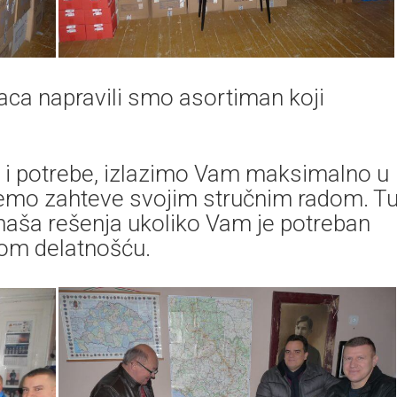
aca napravili smo asortiman koji
e i potrebe, izlazimo Vam maksimalno u
zujemo zahteve svojim stručnim radom. T
naša rešenja ukoliko Vam je potreban
ašom delatnošću.