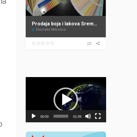
na
Prodaja boja i lakova Sremska Mitrovica DECOR STORE
Sremska Mitrovica
Прегледач
видео
записа
00:00
01:09
o