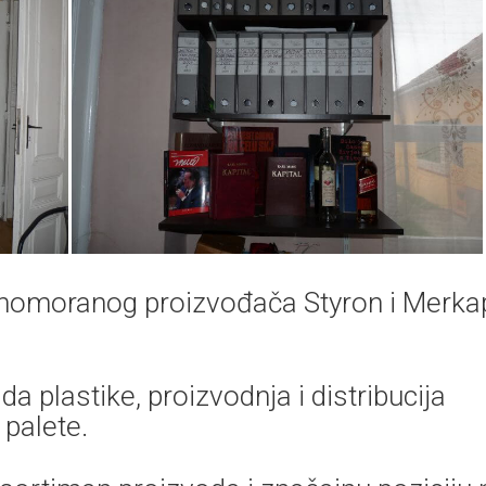
enomoranog proizvođača Styron i Merka
a plastike, proizvodnja i distribucija
palete.