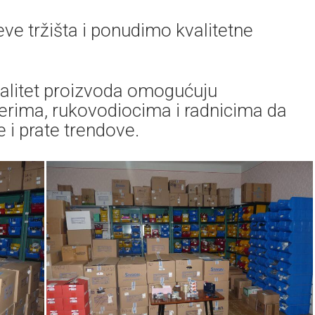
eve tržišta i ponudimo kvalitetne
valitet proizvoda omogućuju
erima, rukovodiocima i radnicima da
 i prate trendove.