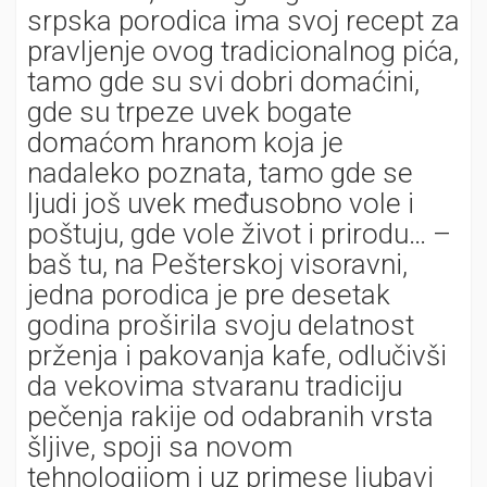
srpska porodica ima svoj recept za
pravljenje ovog tradicionalnog pića,
tamo gde su svi dobri domaćini,
gde su trpeze uvek bogate
domaćom hranom koja je
nadaleko poznata, tamo gde se
ljudi još uvek međusobno vole i
poštuju, gde vole život i prirodu… –
baš tu, na Pešterskoj visoravni,
jedna porodica je pre desetak
godina proširila svoju delatnost
prženja i pakovanja kafe, odlučivši
da vekovima stvaranu tradiciju
pečenja rakije od odabranih vrsta
šljive, spoji sa novom
tehnologijom i uz primese ljubavi