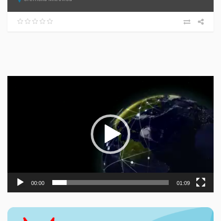
Прегледач
видео
записа
00:00
01:09