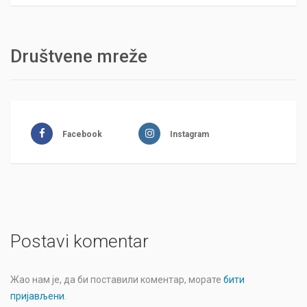
Društvene mreže
Facebook
Instagram
Postavi komentar
Жао нам је, да би поставили коментар, морате
бити
пријављени
.