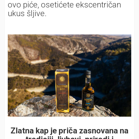
ovo piće, osetićete ekscentričan
ukus šljive.
Zlatna kap je priča zasnovana na