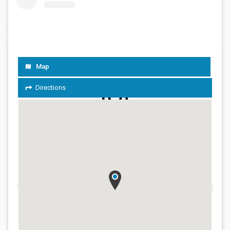
Lokacija
Map
Directions
View this post on Instagram
Naša tradicija prženja i pakovanja kafe traje već punih