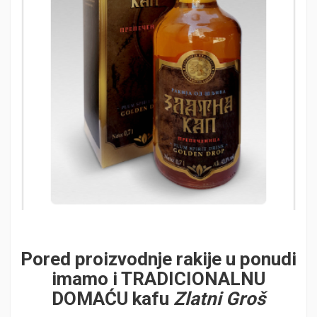
Pored proizvodnje rakije u ponudi
imamo i TRADICIONALNU
DOMAĆU kafu
Zlatni Groš