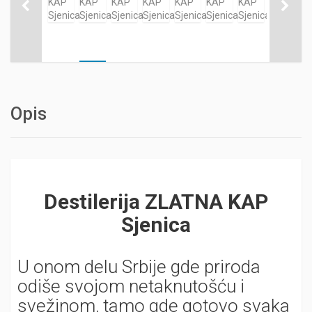
Opis
Destilerija ZLATNA KAP
Sjenica
U onom delu Srbije gde priroda
odiše svojom netaknutošću i
svežinom, tamo gde gotovo svaka