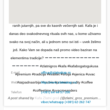
15 godina. Svedoci smo koliko se od tad sve promenilo u
načinu življenja, ali ipak, nešto je ostalo isto i sa sobom
nosi melanholiju starih vremena – miris kafe, prisutan od
ranih jutarnjih, pa sve do kasnih večernjih sati. Kafa je i
danas deo svakodnevnog rituala svih nas, u kome uživamo
svako na svoj način, ali u jednom smo svi isti – uvek želimo
Kontakt
još. Kako Vam se dopada naš promo video baziran na
elementima tradicije?
#zlatnigros #kafa #kafabogatogukusa
E-mail
office@zlatnakap.rs
#premium #tradicija #kvalitet #srbija #sjenica #uvac
#zapadnasrbija #serbia #premiumquality #coffee
Web-sajt
http://www.zlatnakap.rs/
#coffeetime #uvacmeanders
Telefon
(+381) 64-44-57-200
A post shared by
Kafa Zlatni groš
(@zlatni_gros_premium) on
No
viber/whatsapp (+381) 62-262-747