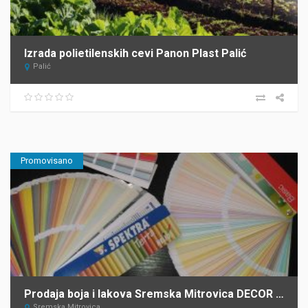
Izrada polietilenskih cevi Panon Plast Palić
Palić
Promovisano
Prodaja boja i lakova Sremska Mitrovica DECOR STORE
Sremska Mitrovica