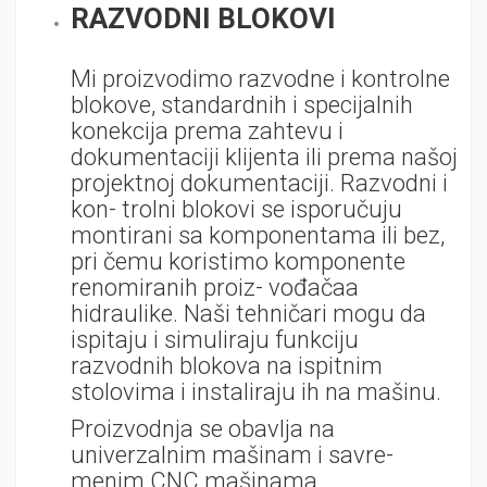
RAZVODNI BLOKOVI
Mi proizvodimo razvodne i kontrolne
blokove, standardnih i specijalnih
konekcija prema zahtevu i
dokumentaciji klijenta ili prema našoj
projektnoj dokumentaciji. Razvodni i
kon- trolni blokovi se isporučuju
montirani sa komponentama ili bez,
pri čemu koristimo komponente
renomiranih proiz- vođačaa
hidraulike. Naši tehničari mogu da
ispitaju i simuliraju funkciju
razvodnih blokova na ispitnim
stolovima i instaliraju ih na mašinu.
Proizvodnja se obavlja na
univerzalnim mašinam i savre-
menim CNC mašinama.