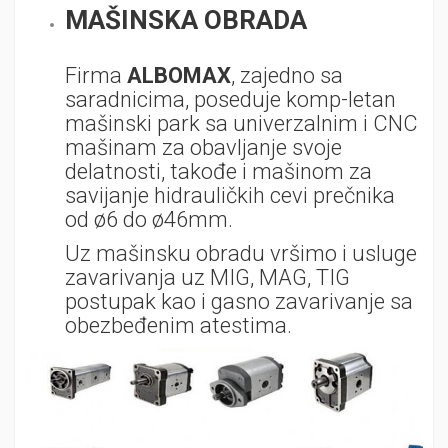
MAŠINSKA OBRADA
Firma
ALBOMAX
, zajedno sa
saradnicima, poseduje komp-letan
mašinski park sa univerzalnim i CNC
mašinam za obavljanje svoje
delatnosti, takođe i mašinom za
savijanje hidrauličkih cevi prečnika
od ø6 do ø46mm.
Uz mašinsku obradu vršimo i usluge
zavarivanja uz MIG, MAG, TIG
postupak kao i gasno zavarivanje sa
obezbeđenim atestima.