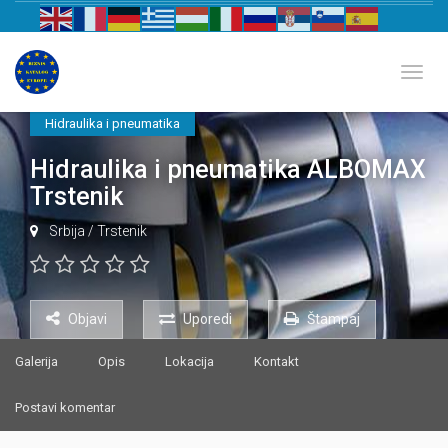
Biznis katalog Evrope
Toggl
Hidraulika i pneumatika
Hidraulika i pneumatika ALBOMAX
Trstenik
Srbija
/
Trstenik
Objavi
Uporedi
Štampaj
Galerija
Opis
Lokacija
Kontakt
Postavi komentar