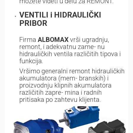
mozete videti u delu za REMONT.
VENTILI i HIDRAULIČKI
PRIBOR
Firma
ALBOMAX
vrši ugradnju,
remont, i adekvatnu zame- nu
hidrauličkih ventila različitih tipova i
funkcija.
Vršimo generalni remont hidrauličkih
akumulatora (mem- branskih) i
proizvodnju klipnih akumulatora
različitih zapre- mina i radnih
pritisaka po zahtevu klijenta.