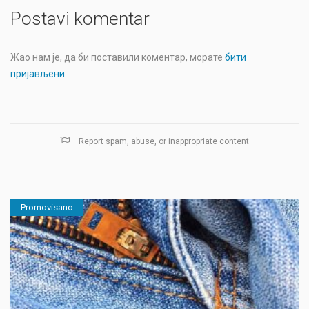
Postavi komentar
Жао нам је, да би поставили коментар, морате
бити
пријављени
.
Report spam, abuse, or inappropriate content
Promovisano