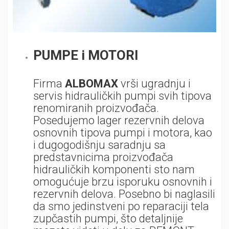
PUMPE i MOTORI
Firma
ALBOMAX
vrši ugradnju i
servis hidrauličkih pumpi svih tipova
renomiranih proizvođača.
Posedujemo lager rezervnih delova
osnovnih tipova pumpi i motora, kao
i dugogodišnju saradnju sa
predstavnicima proizvođača
hidrauličkih komponenti sto nam
omogućuje brzu isporuku osnovnih i
rezervnih delova. Posebno bi naglasili
da smo jedinstveni po reparaciji tela
zupčastih pumpi, što detaljnije