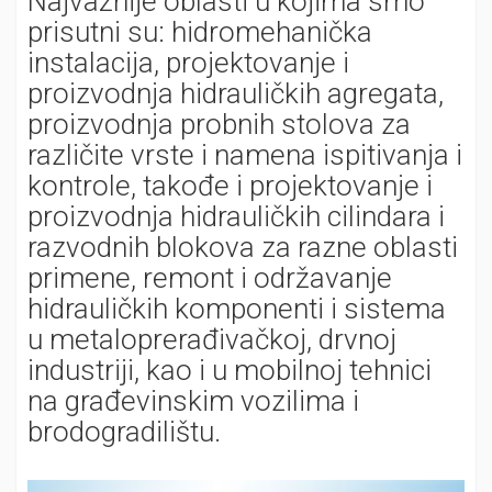
Najvažnije oblasti u kojima smo
prisutni su: hidromehanička
instalacija, projektovanje i
proizvodnja hidrauličkih agregata,
proizvodnja probnih stolova za
različite vrste i namena ispitivanja i
kontrole, takođe i projektovanje i
proizvodnja hidrauličkih cilindara i
razvodnih blokova za razne oblasti
primene, remont i održavanje
hidrauličkih komponenti i sistema
u metaloprerađivačkoj, drvnoj
industriji, kao i u mobilnoj tehnici
na građevinskim vozilima i
brodogradilištu.