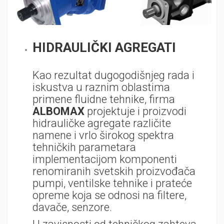
HIDRAULIČKI AGREGATI
Kao rezultat dugogodišnjeg rada i
iskustva u raznim oblastima
primene fluidne tehnike, firma
ALBOMAX
projektuje i proizvodi
hidrauličke agregate različite
namene i vrlo širokog spektra
tehničkih parametara
implementacijom komponenti
renomiranih svetskih proizvođača
pumpi, ventilske tehnike i prateće
opreme koja se odnosi na filtere,
davače, senzore.