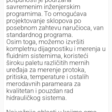
savremenim inženjerskim
programima. To omogućava
projektovanje sklopova po
posebnom zahtevu naručioca, van
standardnog programa.
Osim toga, možemo izvršiti
kompletnu dijagnostiku i merenja u
fluidnim sistemima, koristeći
široku paletu različitih mernih
uređaja za merenje protoka,
pritiska, temperature i ostalih
merodavnih parameara za
kvalitetan i pouzdan rad
hidrauličkog sistema.