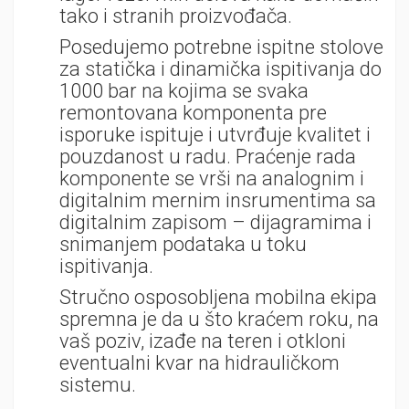
tako i stranih proizvođača.
Posedujemo potrebne ispitne stolove
za statička i dinamička ispitivanja do
1000 bar na kojima se svaka
remontovana komponenta pre
isporuke ispituje i utvrđuje kvalitet i
pouzdanost u radu. Praćenje rada
komponente se vrši na analognim i
digitalnim mernim insrumentima sa
digitalnim zapisom – dijagramima i
snimanjem podataka u toku
ispitivanja.
Stručno osposobljena mobilna ekipa
spremna je da u što kraćem roku, na
vaš poziv, izađe na teren i otkloni
eventualni kvar na hidrauličkom
sistemu.