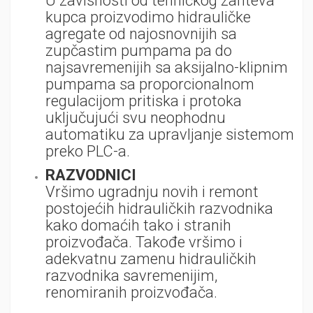
U zavisnosti od tehničkog zahteva
kupca proizvodimo hidrauličke
agregate od najosnovnijih sa
zupčastim pumpama pa do
najsavremenijih sa aksijalno-klipnim
pumpama sa proporcionalnom
regulacijom pritiska i protoka
uključujući svu neophodnu
automatiku za upravljanje sistemom
preko PLC-a.
RAZVODNICI
Vršimo ugradnju novih i remont
postojećih hidrauličkih razvodnika
kako domaćih tako i stranih
proizvođača. Takođe vršimo i
adekvatnu zamenu hidrauličkih
razvodnika savremenijim,
renomiranih proizvođača.