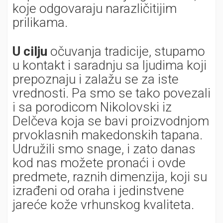
koje odgovaraju narazličitijim
prilikama.
U cilju
očuvanja tradicije, stupamo
u kontakt i saradnju sa ljudima koji
prepoznaju i zalažu se za iste
vrednosti. Pa smo se tako povezali
i sa porodicom Nikolovski iz
Delčeva koja se bavi proizvodnjom
prvoklasnih makedonskih tapana.
Udružili smo snage, i zato danas
kod nas možete pronaći i ovde
predmete, raznih dimenzija, koji su
izrađeni od oraha i jedinstvene
jareće kože vrhunskog kvaliteta.