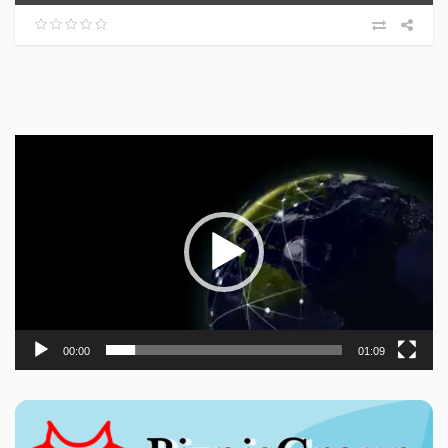
Прегледач
видео
записа
00:00
01:09