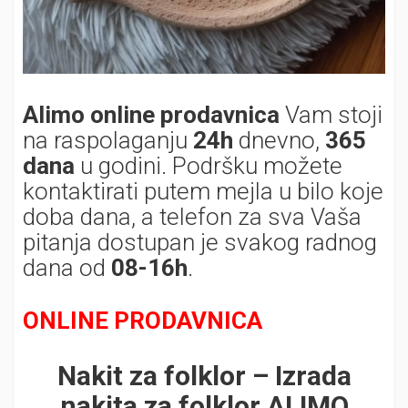
Alimo online prodavnica
Vam stoji
na raspolaganju
24h
dnevno,
365
dana
u godini. Podršku možete
kontaktirati putem mejla u bilo koje
doba dana, a telefon za sva Vaša
pitanja dostupan je svakog radnog
dana od
08-16h
.
ONLINE PRODAVNICA
Nakit za folklor – Izrada
nakita za folklor ALIMO