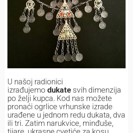
U našoj radionici
izrađujemo
dukate
svih dimenzija
po želji kupca. Kod nas možete
pronaći ogrlice vrhunske izrade
urađene u jednom redu dukata, dva
ili tri. Zatim narukvice, minđuše,
tijare, ukrasne cvetiće za kosu,