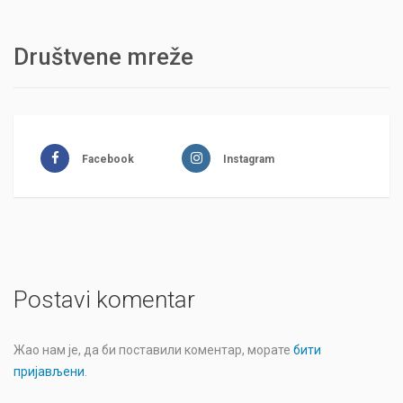
Društvene mreže
Facebook
Instagram
Postavi komentar
Жао нам је, да би поставили коментар, морате
бити
пријављени
.