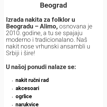
Beograd
Izrada nakita za folklor u
Beogradu – Alimo,
osnovana je
2010. godine, a tu se spajaju
moderno i tradicionalano. Naš
nakit nose vrhunski ansambli u
Srbiji i šire!
U našoj ponudi nalaze se:
nakit ručni rad
akcesoari
ogrlice
narukvice