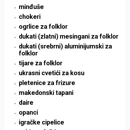
minđuše
chokeri
ogrlice za folklor
dukati (zlatni) mesingani za folklor
dukati (srebrni) aluminijumski za
folklor
tijare za folklor
ukrasni cvetići za kosu
pletenice za frizure
makedonski tapani
daire
opanci
igračke cipelice