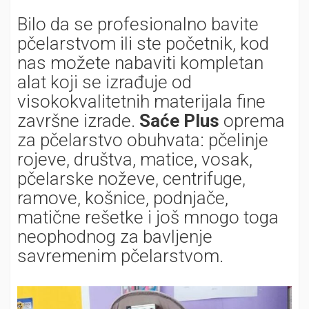
Bilo da se profesionalno bavite
pčelarstvom ili ste početnik, kod
nas možete nabaviti kompletan
alat koji se izrađuje od
visokokvalitetnih materijala fine
završne izrade.
Saće Plus
oprema
za pčelarstvo obuhvata: pčelinje
rojeve, društva, matice, vosak,
pčelarske noževe, centrifuge,
ramove, košnice, podnjače,
matične rešetke i još mnogo toga
neophodnog za bavljenje
savremenim pčelarstvom.