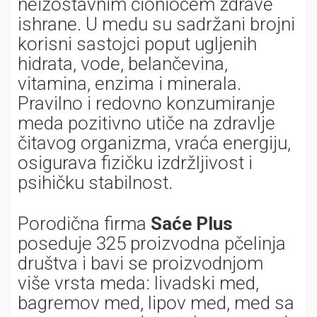
neizostavnim čioniocem zdrave
ishrane. U medu su sadržani brojni
korisni sastojci poput ugljenih
hidrata, vode, belančevina,
vitamina, enzima i minerala.
Pravilno i redovno konzumiranje
meda pozitivno utiče na zdravlje
čitavog organizma, vraća energiju,
osigurava fizičku izdržljivost i
psihičku stabilnost.
Porodična firma
Saće Plus
poseduje 325 proizvodna pčelinja
društva i bavi se proizvodnjom
više vrsta meda: livadski med,
bagremov med, lipov med, med sa