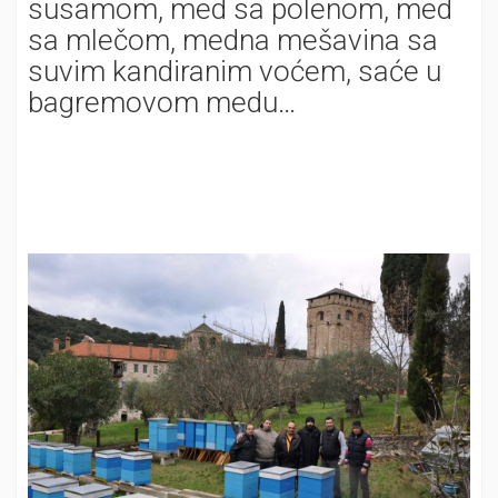
susamom, med sa polenom, med
sa mlečom, medna mešavina sa
suvim kandiranim voćem, saće u
bagremovom medu…