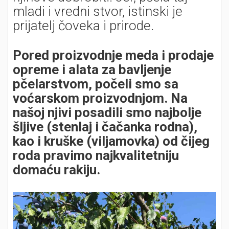
mladi i vredni stvor, istinski je
prijatelj čoveka i prirode.
Pored proizvodnje meda i prodaje
opreme i alata za bavljenje
pčelarstvom, počeli smo sa
voćarskom proizvodnjom. Na
našoj njivi posadili smo najbolje
šljive (stenlaj i čačanka rodna),
kao i kruške (viljamovka) od čijeg
roda pravimo najkvalitetniju
domaću rakiju.