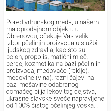
Pored vrhunskog meda, u našem
maloprodajnom objektu u
Obrenovcu, očekuje Vas veliki
izbor pčelinjih proizvoda u službi
ljudskog zdravlja, kao što su:
polen, propolis, matični mleč,
perge, kozmetika na bazi pčelinjih
proizvoda, medovače (rakije),
medovine (vina), razni čajevi na
bazi mešavine odabranog
domaćeg bilja lekovitog dejstva,
ukrasne slavske sveće napravljene
od 100% čistog pčelinjeg voska…