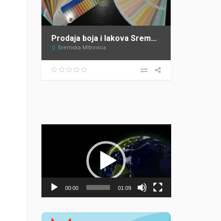
Prodaja boja i lakova Sremska Mitrovica DECOR STORE
Sremska Mitrovica
Прегледач
видео
записа
00:00
01:09
i