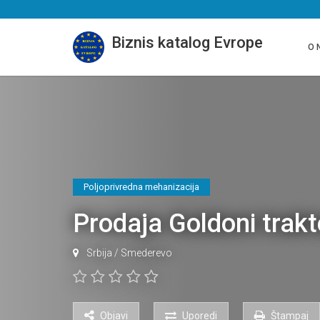
Biznis katalog Evrope
O 
Poljoprivredna mehanizacija
Prodaja Goldoni tr
Srbija
/
Smederevo
Objavi
Uporedi
Štampaj