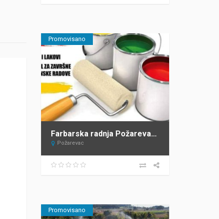
Promovisano
Farbarska radnja Požarevac LEKA COLOR
Požarevac
Promovisano