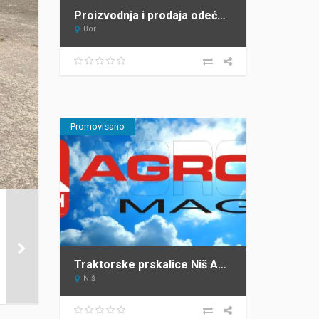
Proizvodnja i prodaja odeće Verona Hit Jeans
Bor
Promovisano
Traktorske prskalice Niš AGRON MAG DOO
Niš