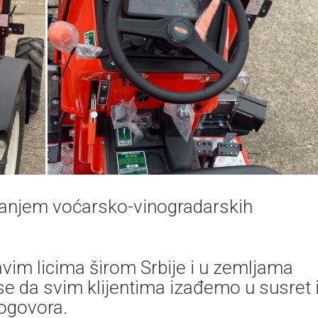
ranjem voćarsko-vinogradarskih
avim licima širom Srbije i u zemljama
se da svim klijentima izađemo u susret 
ogovora.