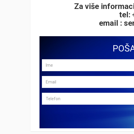
Za više informaci
tel:
email :
se
POŠA