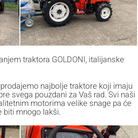
anjem traktora GOLDONI, italijanske
 prodajemo najbolje traktore koji imaju
u pre svega pouzdani za Vaš rad. Svi naši
valitetnim motorima velike snage pa će
 biti mnogo lakši.