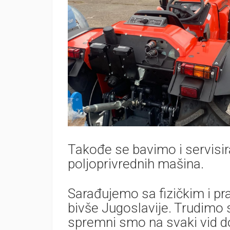
Takođe se bavimo i servisi
poljoprivrednih mašina.
Sarađujemo sa fizičkim i pr
bivše Jugoslavije. Trudimo 
spremni smo na svaki vid d