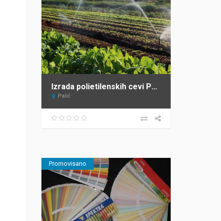
Izrada polietilenskih cevi Panon Plast Palić
Palić
Promovisano