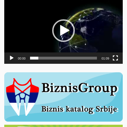
видео
записа
00:00
01:09