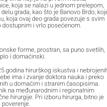
nice, koja se nalazi u jednom prelepom,
delu grada, kao što je Banovo Brdo, koj
, koja ovaj deo grada povezuje s svim
ako dostupnim i vrlo posećenom.
onske forme, prostran, sa puno svetlih,
oplo i domaćinski.
25 godina hirurškog iskustva i nebrojeni
sebe ima i zvanje doktora nauka i preko
enih u domaćim i stranim časopisima.
nik na međunarodnim i regionalnim
ne hirurgije. Pri izboru hirurga, bitno je
 poverenje.