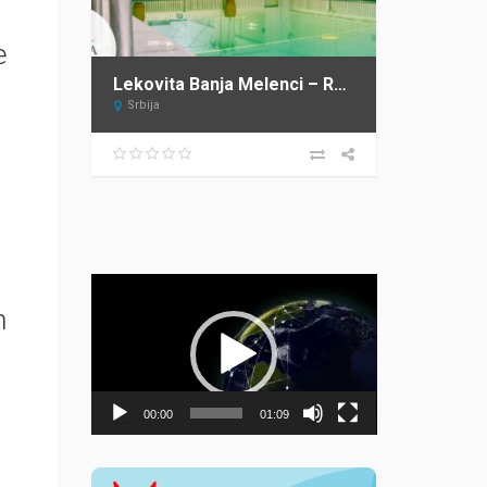
e
Lekovita Banja Melenci – Rusanda
Srbija
Прегледач
видео
h
записа
00:00
01:09