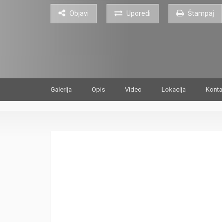
Objavi
Uporedi
Štampaj
Galerija
Opis
Video
Lokacija
Konta