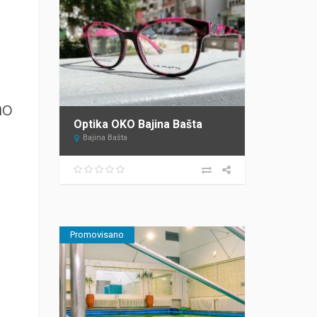
mo
Optika OKO Bajina Bašta
Bajina Bašta
Promovisano