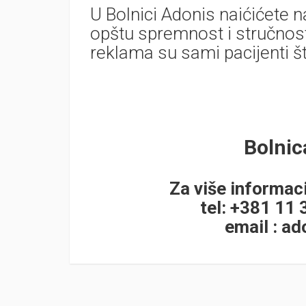
U Bolnici Adonis naićićete 
opštu spremnost i stručnost
reklama su sami pacijenti š
Bolni
Za više informaci
tel: +381 11
email :
ad