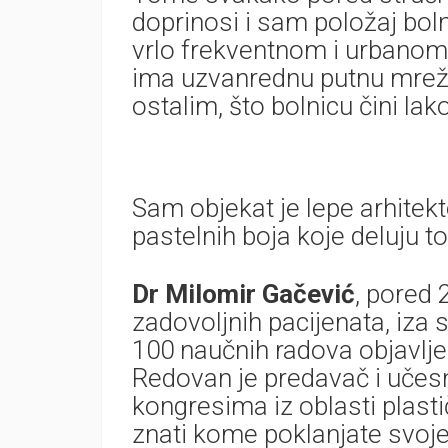
doprinosi i sam položaj bol
vrlo frekventnom i urbanom 
ima uzvanrednu putnu mrežu
ostalim, što bolnicu čini l
Sam objekat je lepe arhitekt
pastelnih boja koje deluju t
Dr Milomir Gačević
, pored 
zadovoljnih pacijenata, iza 
100 naučnih radova objavlj
Redovan je predavač i učes
kongresima iz oblasti plastič
znati kome poklanjate svoje