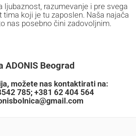
na ljubaznost, razumevanje i pre svega
 tima koji je tu zaposlen. Naša najača
to nas posebno čini zadovoljnim.
ca ADONIS Beograd
ja, možete nas kontaktirati na:
 3542 785; +381 62 404 564
onisbolnica@gmail.com