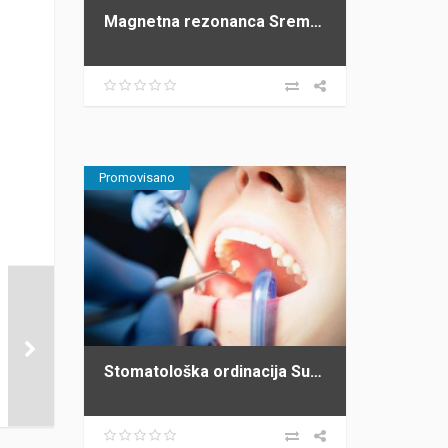
Magnetna rezonanca Sremska Mitrovica
Promovisano
Stomatološka ordinacija Subotički Stara Pazova