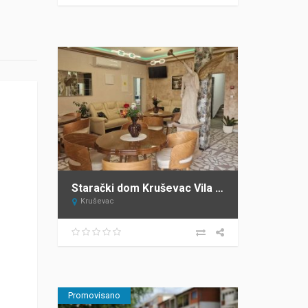
Starački dom Kruševac Vila Tresava
Kruševac
Promovisano