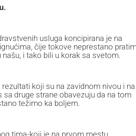
ju.
dravstvenih usluga koncipirana je na
gnućima, čije tokove neprestano prati
 u našu, i tako bili u korak sa svetom.
 rezultati koji su na zavidnom nivou i na
s sa druge strane obavezuju da na tom
stano težimo ka boljem.
g tima-koji je na prvom mestu,