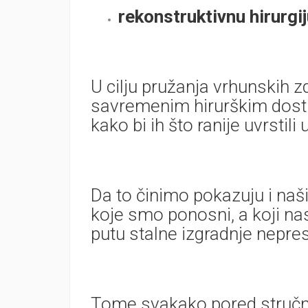
rekonstruktivnu hirurgi
U cilju pružanja vrhunskih z
savremenim hirurškim dosti
kako bi ih što ranije uvrstili
Da to činimo pokazuju i naši
koje smo ponosni, a koji na
putu stalne izgradnje nepre
Tome svakako pored stručno