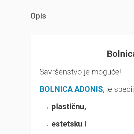
Opis
Bolni
Savršenstvo je moguće!
BOLNICA ADONIS
, je speci
plastičnu,
estetsku i