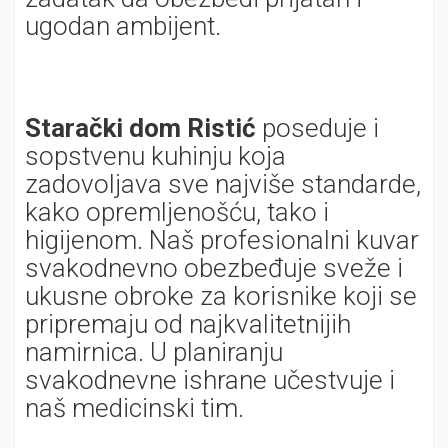
ugodan ambijent.
Starački dom Ristić
poseduje i
sopstvenu kuhinju koja
zadovoljava sve najviše standarde,
kako opremljenošću, tako i
higijenom. Naš profesionalni kuvar
svakodnevno obezbeđuje sveže i
ukusne obroke za korisnike koji se
pripremaju od najkvalitetnijih
namirnica. U planiranju
svakodnevne ishrane učestvuje i
naš medicinski tim.