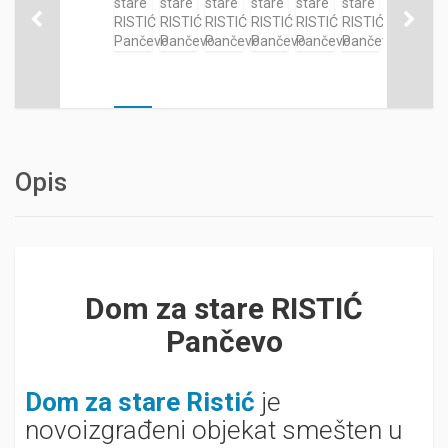
Opis
Dom za stare RISTIĆ
Pančevo
Dom za stare Ristić
je
novoizgrađeni objekat smešten u