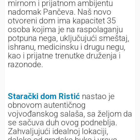
mirnom i prijatnom ambijentu
nadomak Pančeva. Naš novo
otvoreni dom ima kapacitet 35
osoba kojima je na raspolaganju
potpuna nega, uključujući smeštaj,
ishranu, medicinsku i drugu negu,
kao i prijatne trenutke druženja i
razonode.
Starački dom Ristić
nastao je
obnovom autentičnog
vojvođanskog salaša, sa željom da
se sačuva duh ovog podneblja.
Zahvaljujući idealnoj lokaciji,