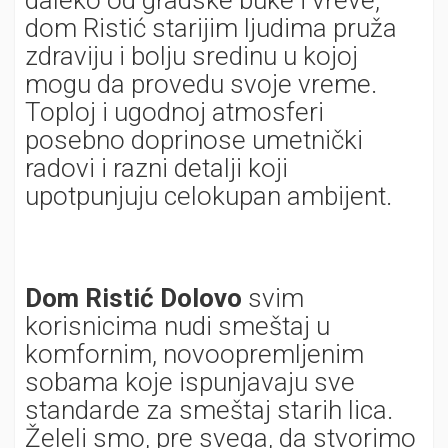
daleko od gradske buke i vreve,
dom Ristić starijim ljudima pruža
zdraviju i bolju sredinu u kojoj
mogu da provedu svoje vreme.
Toploj i ugodnoj atmosferi
posebno doprinose umetnički
radovi i razni detalji koji
upotpunjuju celokupan ambijent.
Dom Ristić Dolovo
svim
korisnicima nudi smeštaj u
komfornim, novoopremljenim
sobama koje ispunjavaju sve
standarde za smeštaj starih lica.
Želeli smo, pre svega, da stvorimo