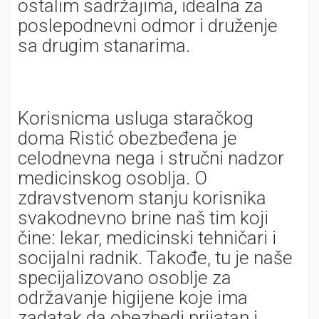
ostalim sadržajima, idealna za
poslepodnevni odmor i druženje
sa drugim stanarima.
Korisnicma usluga staračkog
doma Ristić obezbeđena je
celodnevna nega i stručni nadzor
medicinskog osoblja. O
zdravstvenom stanju korisnika
svakodnevno brine naš tim koji
čine: lekar, medicinski tehničari i
socijalni radnik. Takođe, tu je naše
specijalizovano osoblje za
održavanje higijene koje ima
zadatak da obezbedi prijatan i