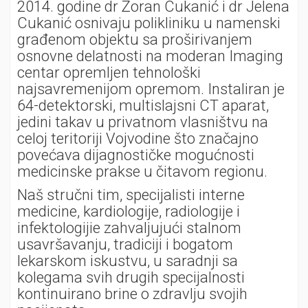
2014. godine dr Zoran Cukanić i dr Jelena
Cukanić osnivaju polikliniku u namenski
građenom objektu sa proširivanjem
osnovne delatnosti na moderan Imaging
centar opremljen tehnološki
najsavremenijom opremom. Instaliran je
64-detektorski, multislajsni CT aparat,
jedini takav u privatnom vlasništvu na
celoj teritoriji Vojvodine što značajno
povećava dijagnostičke mogućnosti
medicinske prakse u čitavom regionu.
Naš stručni tim, specijalisti interne
medicine, kardiologije, radiologije i
infektologijie zahvaljujući stalnom
usavršavanju, tradiciji i bogatom
lekarskom iskustvu, u saradnji sa
kolegama svih drugih specijalnosti
kontinuirano brine o zdravlju svojih