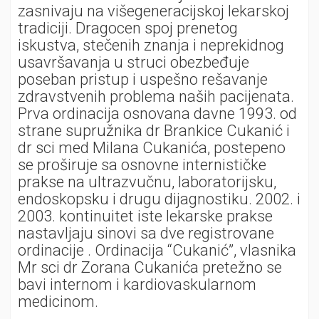
zasnivaju na višegeneracijskoj lekarskoj
tradiciji. Dragocen spoj prenetog
iskustva, stečenih znanja i neprekidnog
usavršavanja u struci obezbeđuje
poseban pristup i uspešno rešavanje
zdravstvenih problema naših pacijenata.
Prva ordinacija osnovana davne 1993. od
strane supružnika dr Brankice Cukanić i
dr sci med Milana Cukanića, postepeno
se proširuje sa osnovne internističke
prakse na ultrazvučnu, laboratorijsku,
endoskopsku i drugu dijagnostiku. 2002. i
2003. kontinuitet iste lekarske prakse
nastavljaju sinovi sa dve registrovane
ordinacije . Ordinacija “Cukanić”, vlasnika
Mr sci dr Zorana Cukanića pretežno se
bavi internom i kardiovaskularnom
medicinom.