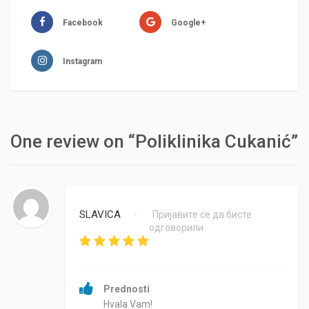
Facebook
Google+
Instagram
One review on “Poliklinika Cukanić”
SLAVICA
Пријавите се да бисте
•
одговорили
Prednosti
Hvala Vam!