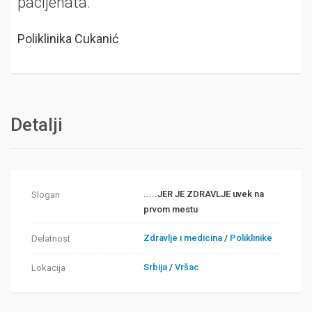
pacijenata.
Poliklinika Cukanić
Detalji
.....JER JE ZDRAVLJE uvek na
Slogan
prvom mestu
Zdravlje i medicina
/
Poliklinike
Delatnost
Srbija
/
Vršac
Lokacija