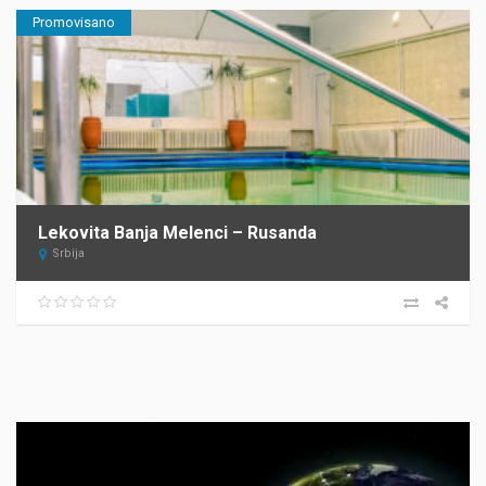
Promovisano
Lekovita Banja Melenci – Rusanda
Srbija
Прегледач
видео
записа