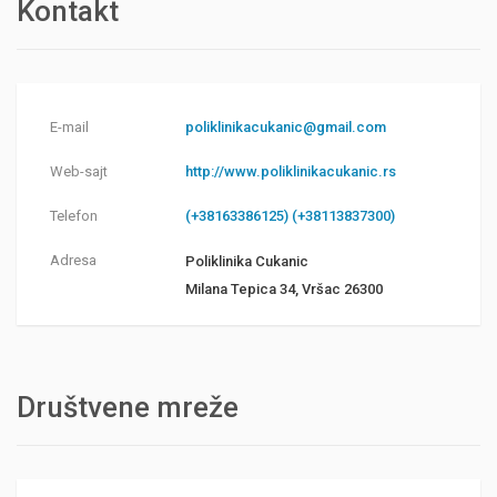
Kontakt
E-mail
poliklinikacukanic@gmail.com
Web-sajt
http://www.poliklinikacukanic.rs
Telefon
(+38163386125) (+38113837300)
Adresa
Poliklinika Cukanic
Milana Tepica 34, Vršаc 26300
Društvene mreže