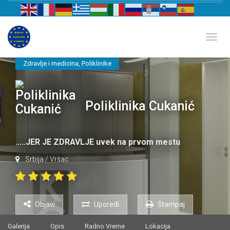
Biznis katalog Evrope
Toggl
Zdravlje i medicina
,
Poliklinike
Poliklinika Cukanić
.....JER JE ZDRAVLJE uvek na prvom mestu
Srbija
/
Vršac
Objavi
Uporedi
Štampaj
Galerija
Opis
Radno Vreme
Lokacija